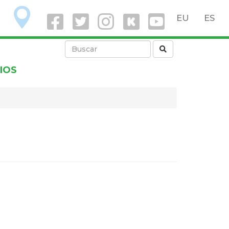
O
EU
ES
IOS