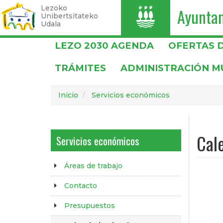
Lezoko
Ayunta
I
Unibertsitateko
Udala
Pasar
LEZO 2030 AGENDA
OFERTAS 
al
contenido
TRÁMITES
ADMINISTRACIÓN M
principal
Inicio
Servicios económicos
Cale
Servicios económicos
Áreas de trabajo
Contacto
Presupuestos