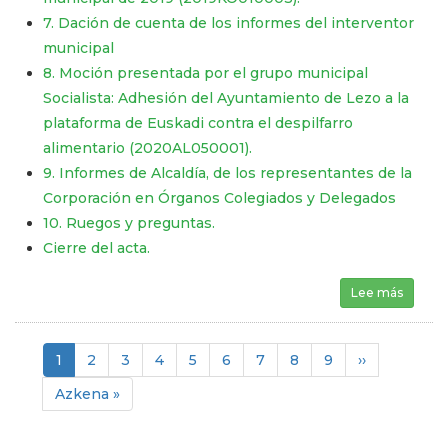
7. Dación de cuenta de los informes del interventor
municipal
8. Moción presentada por el grupo municipal
Socialista: Adhesión del Ayuntamiento de Lezo a la
plataforma de Euskadi contra el despilfarro
alimentario (2020AL050001).
9. Informes de Alcaldía, de los representantes de la
Corporación en Órganos Colegiados y Delegados
10. Ruegos y preguntas.
Cierre del acta.
Lee más
sobre 
Paginación
Página
1
Página
2
Página
3
Página
4
Página
5
Página
6
Página
7
Página
8
Página
9
Siguiente
››
actual
página
Última
Azkena »
página