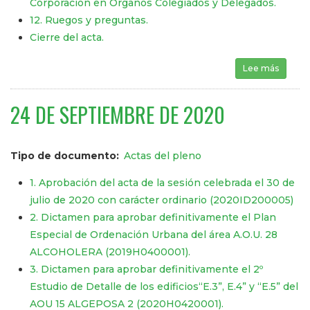
Corporación en Órganos Colegiados y Delegados.
12. Ruegos y preguntas.
Cierre del acta.
Lee más
sobre 
24 DE SEPTIEMBRE DE 2020
Tipo de documento
Actas del pleno
1. Aprobación del acta de la sesión celebrada el 30 de
julio de 2020 con carácter ordinario (2020ID200005)
2. Dictamen para aprobar definitivamente el Plan
Especial de Ordenación Urbana del área A.O.U. 28
ALCOHOLERA (2019H0400001).
3. Dictamen para aprobar definitivamente el 2º
Estudio de Detalle de los edificios“E.3”, E.4” y “E.5” del
AOU 15 ALGEPOSA 2 (2020H0420001).