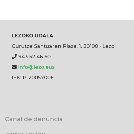
LEZOKO UDALA
Gurutze Santuaren Plaza, 1. 20100 · Lezo
943 52 46 50
info@lezo.eus
IFK: P-2005700F
User
Canal de denuncia
account
menu
Iniciar sesión