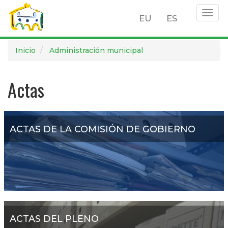
Togg
EU
ES
navig
Pasar
Inicio
Administración municipal
al
contenido
Actas
principal
ACTAS DE LA COMISIÓN DE GOBIERNO
ACTAS DEL PLENO