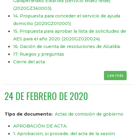
Garapenerako Elkartea (servicio Bidez-Bide)
(2020GZ360003).
14. Propuesta para conceder el servicio de ayuda
domicilio (2020GZ010001)
15. Propuesta para aprobar la lista de solicitudes de
AES para el año 2020 (2020GZ020024).
16. Dación de cuenta de resoluciones de Alcaldía.
17. Ruegos y preguntas
Cierre del acta
Lee más
sobre 
24 DE FEBRERO DE 2020
Tipo de documento
Actas de comisión de gobierno
APROBACIÓN DE ACTA.
1. Aprobación, si procede, del acta de la sesión