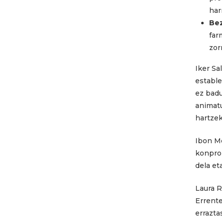
har
Bez
far
zor
Iker Sa
establ
ez badu
animatu
hartzek
Ibon Mo
konprom
dela et
Laura R
Errente
errazta