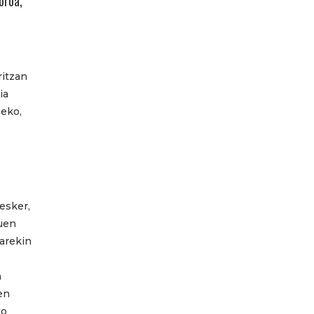
oroa,
ritzan
ia
zeko,
 esker,
duen
narekin
n
en
ko