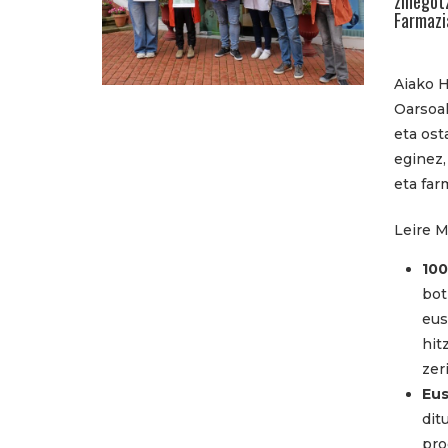
zinegot
Farmazi
Aiako H
Oarsoal
eta ost
eginez,
eta far
Leire M
100
bot
eus
hit
zer
Eus
dit
pro