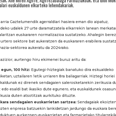
ziak; Ane Miren Agirre, Agirrezabalaga Farmaziakoak; eta Ibon Mok
alari euskaldunen elkarteko lehendakariak.
arria Gaztelumendik agerraldiari hasiera eman dio aipatuz,
deko udalek 27 urte daramatzatela elkarrekin lanean merkata
alaritzan euskararen normalizazioa sustatzeko. Ahalegin berez
 urtero sektore bat aukeratzen da euskararen erabilera sustat
mazia-sektorea aukeratu da 2024rako.
azizior, aurtengo hiru ekimenei buruz aritu da:
 egun, 100 hitz:
Egutegi-hiztegiak banatuko dira eskualdeko
iketan, uztailaren 1etik urriaren 8ra baliagarriak. Hiztegi horiei
kaldunak ez direnek sendagaien salerosketarekin zerikusia 
z edo esaldi bat ikasiko dute egunero, eta euskaldunek osasu
ikusia duten atsotitzak aurkituko dituzte.
kara sendagaien euskarrietan sartzea:
Sendagaiak ekoizte
uzten enpresa batzuekin lankidetzan jardungo da euskara ber
duktuen aurkezpen-euskarrietan eta farmazietako titularreki