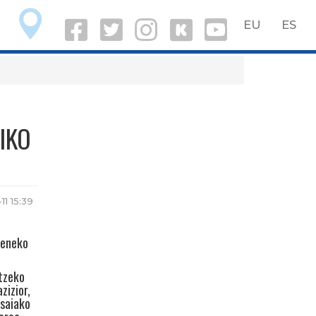
O
EU
ES
IKO
11 15:39
oeneko
atzeko
zizior,
asaiako