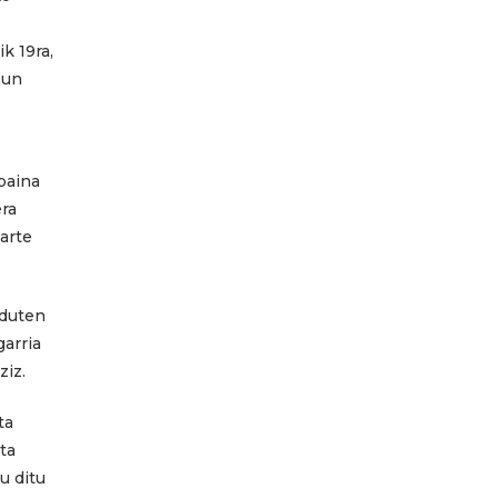
k 19ra,
sun
baina
era
parte
 duten
garria
ziz.
ta
ta
u ditu