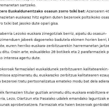
remanetan sartzeko.
ero Euskaldunentzako osasun zorro txiki bat:
Azaroaren 4ti
mazietan euskaraz hitz egiten duten bezeroek poltsikoko osa
ro txiki bat jasoko dute opari gisa.
laberria Lezoko euskara zinegotziak berriz, aipatu du osasun-
ezimenduen jabeek dagoeneko badutela ekimen horien berri, 
te, euren herriko euskara-zerbitzuarekin harremanetan jartz
 ditu. Orain arte, eskualdeko 28 botikek eta 2 parafarmaziek 
o interesa agertu dute.
koroak farmazialari euskaldunek zerbitzuaren kalitatearekin
isoa azpimarratu du, euskarazko zerbitzua kalitatearen ezau
a bezeroei tratu pertsonalizatua emateko modu bat dela adiera
ék farmazien titular guztiak animatu ditu euskara erabiltzera e
ria, Lezo, Oiartzun eta Pasaiako udalek emandako laguntzak e
sunak aprobetxatzera. Farmaziak eta haien bezeroak gonbidat