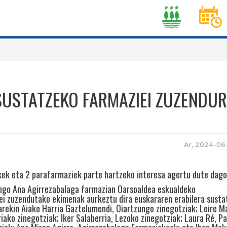
I
D
SUSTATZEKO FARMAZIEI ZUZENDUR
Ar, 2024-06-
kek eta 2 parafarmaziek parte hartzeko interesa agertu dute dag
ngo Ana Agirrezabalaga farmazian Oarsoaldea eskualdeko
ei zuzendutako ekimenak aurkeztu dira euskararen erabilera sust
arekin Aiako Harria Gaztelumendi, Oiartzungo zinegotziak; Leire Ma
riako zinegotziak; Iker Salaberria, Lezoko zinegotziak; Laura Ré, P