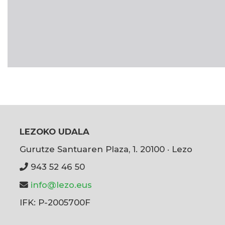
LEZOKO UDALA
Gurutze Santuaren Plaza, 1. 20100 · Lezo
943 52 46 50
info@lezo.eus
IFK: P-2005700F