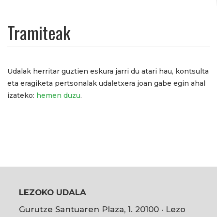
Tramiteak
Udalak herritar guztien eskura jarri du atari hau, kontsulta
eta eragiketa pertsonalak udaletxera joan gabe egin ahal
izateko:
hemen duzu
.
LEZOKO UDALA
Gurutze Santuaren Plaza, 1. 20100 · Lezo