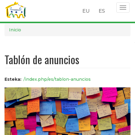
Togg
EU
ES
navig
Pasar
Inicio
al
contenido
principal
Tablón de anuncios
Esteka
/index.php/es/tablon-anuncios