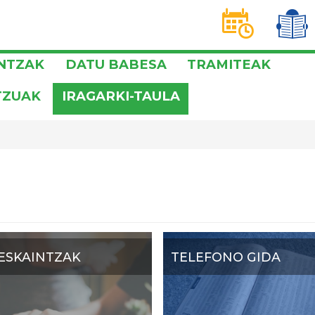
D
T
INTZAK
DATU BABESA
TRAMITEAK
TZUAK
IRAGARKI-TAULA
ESKAINTZAK
TELEFONO GIDA