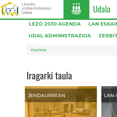
Lezoko
Udala
I
Unibertsitateko
Udala
Skip
LEZO 2030 AGENDA
LAN ESKA
to
main
UDAL ADMINISTRAZIOA
ZERBI
content
Atarikoa
Iragarki taula
JENDAURREAN
LAN-