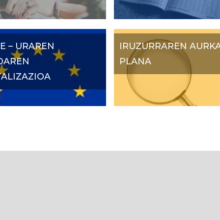
E – URAREN
IRUZURRAREN AURK
OAREN
PLANA
TALIZAZIOA