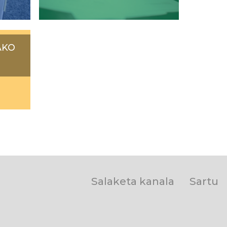
AKO
User
Salaketa kanala
Sartu
account
menu