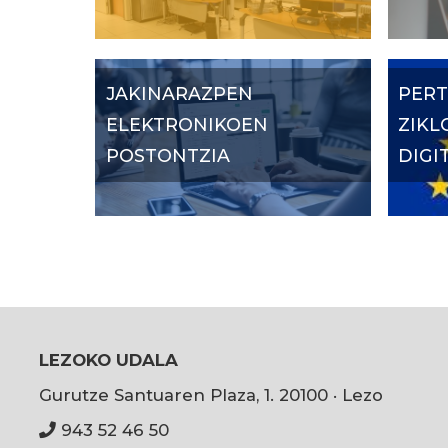
JAKINARAZPEN
PERT
ELEKTRONIKOEN
ZIKL
POSTONTZIA
DIGI
LEZOKO UDALA
Gurutze Santuaren Plaza, 1. 20100 · Lezo
943 52 46 50