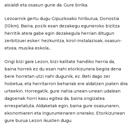
aisialdi eta osasun gune da. Gure birika.
Lezoarrok gertu dugu Gipuzkoako hiriburua, Donostia
(10km). Baina, pozik esan dezakegu eguneroko bizitza
herritik atera gabe egin dezakegula herrian ditugun
zerbitzuei esker: hezkuntza, kirol-instalazioak, osasun-
etxea, musika eskola...
Ongi bizi gara Lezon, bizi-kalitate handiko herria da,
baina horrek ez du esan nahi etorkizunera begira dena
bere horretan utzi nahi dugunik, ez. Beti dago zer
hobetua, eta herritarron beharrak ere aldatzen joaten dira
urteekin. Horregatik, gure nahia unean-unean udalean
dagoenak horri kasu egitea da, baina ongizatea
errespetatuta. Aldaketak egin, baina gure osasunaren,
ekonomiaren eta ingurumenaren onerako. Etorkizunean
gure burua Lezon ikusten dugu.