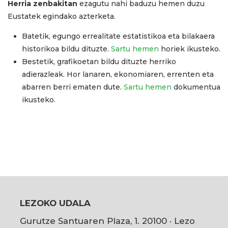
Herria zenbakitan
ezagutu nahi baduzu hemen duzu
Eustatek egindako azterketa.
Batetik, egungo errealitate estatistikoa eta bilakaera
historikoa bildu dituzte.
Sartu hemen
horiek ikusteko.
Bestetik, grafikoetan bildu dituzte herriko
adierazleak. Hor lanaren, ekonomiaren, errenten eta
abarren berri ematen dute.
Sartu hemen
dokumentua
ikusteko.
LEZOKO UDALA
Gurutze Santuaren Plaza, 1. 20100 · Lezo