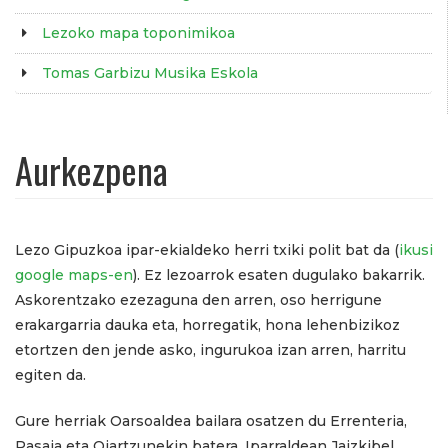
Lezoko mapa toponimikoa
Tomas Garbizu Musika Eskola
Aurkezpena
Lezo Gipuzkoa ipar-ekialdeko herri txiki polit bat da (
ikusi
google maps-en
). Ez lezoarrok esaten dugulako bakarrik.
Askorentzako ezezaguna den arren, oso herrigune
erakargarria dauka eta, horregatik, hona lehenbizikoz
etortzen den jende asko, ingurukoa izan arren, harritu
egiten da.
Gure herriak Oarsoaldea bailara osatzen du Errenteria,
Pasaia eta Oiartzunekin batera. Iparraldean Jaizkibel