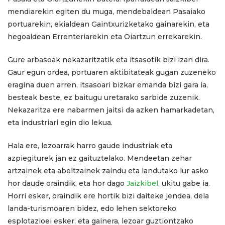
mendiarekin egiten du muga, mendebaldean Pasaiako
portuarekin, ekialdean Gaintxurizketako gainarekin, eta
hegoaldean Errenteriarekin eta Oiartzun errekarekin.
Gure arbasoak nekazaritzatik eta itsasotik bizi izan dira.
Gaur egun ordea, portuaren aktibitateak gugan zuzeneko
eragina duen arren, itsasoari bizkar emanda bizi gara ia,
besteak beste, ez baitugu uretarako sarbide zuzenik.
Nekazaritza ere nabarmen jaitsi da azken hamarkadetan,
eta industriari egin dio lekua.
Hala ere, lezoarrak harro gaude industriak eta
azpiegiturek jan ez gaituztelako. Mendeetan zehar
artzainek eta abeltzainek zaindu eta landutako lur asko
hor daude oraindik, eta hor dago
Jaizkibel
, ukitu gabe ia.
Horri esker, oraindik ere hortik bizi daiteke jendea, dela
landa-turismoaren bidez, edo lehen sektoreko
esplotazioei esker; eta gainera, lezoar guztiontzako