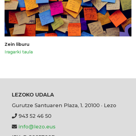
Zein liburu
Iragarki taula
LEZOKO UDALA
Gurutze Santuaren Plaza, 1. 20100 · Lezo
943 52 46 50
info@lezo.eus