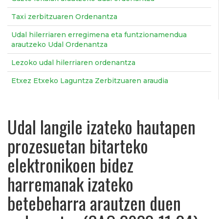
Taxi zerbitzuaren Ordenantza
Udal hilerriaren erregimena eta funtzionamendua
arautzeko Udal Ordenantza
Lezoko udal hilerriaren ordenantza
Etxez Etxeko Laguntza Zerbitzuaren araudia
Udal langile izateko hautapen
prozesuetan bitarteko
elektronikoen bidez
harremanak izateko
betebeharra arautzen duen