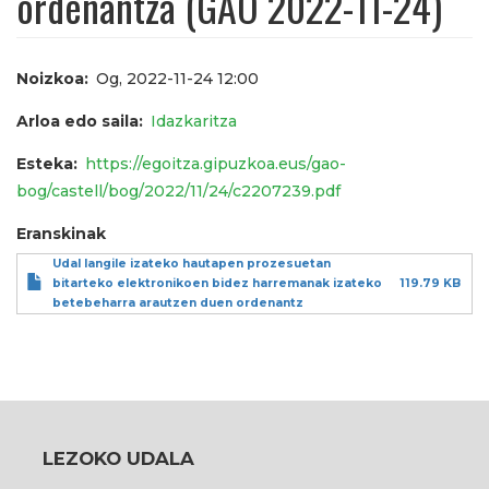
ordenantza (GAO 2022-11-24)
Noizkoa
Og, 2022-11-24 12:00
Arloa edo saila
Idazkaritza
Esteka
https://egoitza.gipuzkoa.eus/gao-
bog/castell/bog/2022/11/24/c2207239.pdf
Eranskinak
Udal langile izateko hautapen prozesuetan
bitarteko elektronikoen bidez harremanak izateko
119.79 KB
betebeharra arautzen duen ordenantz
LEZOKO UDALA