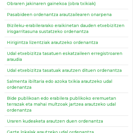
Obraren jakinaren gainekoa (obra txikiak)
Pasabideen ordenantza arautzailearen onarpena
Bizileku-erabilerarako eraikinetan dauden etxebizitzen
irisgarritasuna sustatzeko ordenantza
Hirigintza lizentziak arautzeko ordenantza
Udal etxebizitza tasatuen eskatzaileen erregistroaren
araudia
Udal etxebizitza tasatuak arautzen dituen ordenantza
Salmenta ibiltaria edo azoka txikia arautzeko udal
ordenantza
Bide publikoan edo erabilera publikoko eremuetan
terrazak eta mahai multzoak jartzea arautzeko udal
ordenantza
Uraren kudeaketa arautzen duen ordenantza
Gazte lokalak arautzeko udal ordenantza