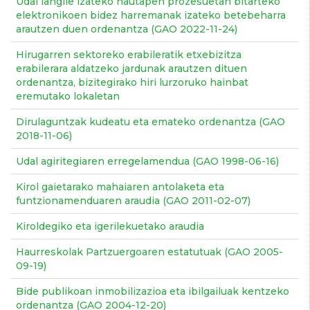
Udal langile izateko hautapen prozesuetan bitarteko
elektronikoen bidez harremanak izateko betebeharra
arautzen duen ordenantza (GAO 2022-11-24)
Hirugarren sektoreko erabileratik etxebizitza
erabilerara aldatzeko jardunak arautzen dituen
ordenantza, bizitegirako hiri lurzoruko hainbat
eremutako lokaletan
Dirulaguntzak kudeatu eta emateko ordenantza (GAO
2018-11-06)
Udal agiritegiaren erregelamendua (GAO 1998-06-16)
Kirol gaietarako mahaiaren antolaketa eta
funtzionamenduaren araudia (GAO 2011-02-07)
Kiroldegiko eta igerilekuetako araudia
Haurreskolak Partzuergoaren estatutuak (GAO 2005-
09-19)
Bide publikoan inmobilizazioa eta ibilgailuak kentzeko
ordenantza (GAO 2004-12-20)