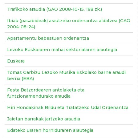
Trafikoko araudia (GAO 2008-10-15, 198 zk.)
Ibiak (pasabideak) arautzeko ordenantza aldatzea (GAO
2004-08-24)
Apartamentu babestuen ordenantza
Lezoko Euskararen mahai sektorialaren arautegia
Euskara
Tomas Garbizu Lezoko Musika Eskolako barne araudi
berria (EBA)
Festa Batzordearen antolaketa eta
funtzionamendurako araudia
Hiri Hondakinak Bildu eta Tratatzeko Udal Ordenantza
Jaietan barrakak jartzeko araudia
Edateko uraren horniduraren arautegia