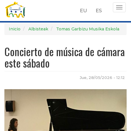
Togg
EU
ES
navig
Pasar
Inicio
Albisteak
Tomas Garbizu Musika Eskola
al
contenido
Concierto de música de cámara
principal
este sábado
Jue, 28/05/2026 - 12:12