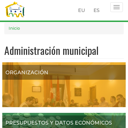
Togg
EU
ES
navig
Pasar
Inicio
al
contenido
Administración municipal
principal
ORGANIZACIÓN
PRESUPUESTOS Y DATOS ECONÓMICOS