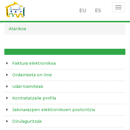
Togg
EU
ES
navig
Skip
Atarikoa
to
main
content
Faktura elektronikoa
Ordainketa on-line
Udal-tramiteak
Kontratatzaile profila
Jakinarazpen elektronikoen postontzia
Dirulaguntzak