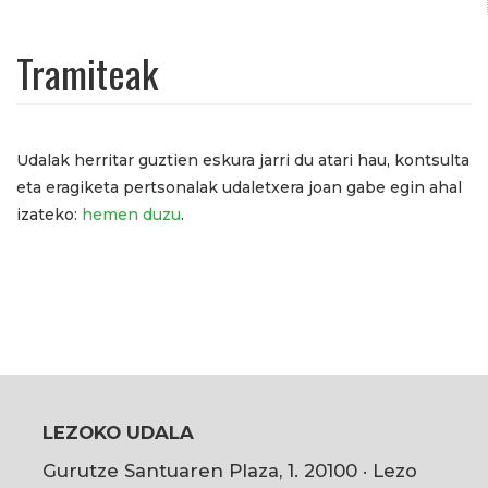
Tramiteak
Udalak herritar guztien eskura jarri du atari hau, kontsulta
eta eragiketa pertsonalak udaletxera joan gabe egin ahal
izateko:
hemen duzu
.
LEZOKO UDALA
Gurutze Santuaren Plaza, 1. 20100 · Lezo