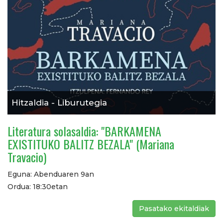
Hitzaldia - Liburutegia
Literatura solasaldia: "BARKAMENA
EXISTITUKO BALITZ BEZALA" (Mariana
Travacio)
Eguna: Abenduaren 9an
Ordua: 18:30etan
Pasatako ekitaldiak