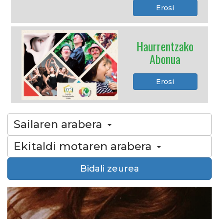
Erosi
Haurrentzako
Abonua
Erosi
Sailaren arabera
Ekitaldi motaren arabera
Bidali zeurea