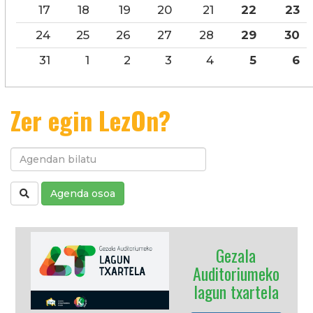
17
18
19
20
21
22
23
24
25
26
27
28
29
30
31
1
2
3
4
5
6
Zer egin LezOn?
Agenda osoa
Gezala
Auditoriumeko
lagun txartela