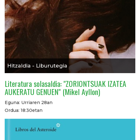
Hitzaldia - Liburutegia
Literatura solasaldia: "ZORIONTSUAK IZATEA
AUKERATU GENUEN" (Mikel Ayllon)
Eguna: Urriaren 28an
Ordua: 18:30etan