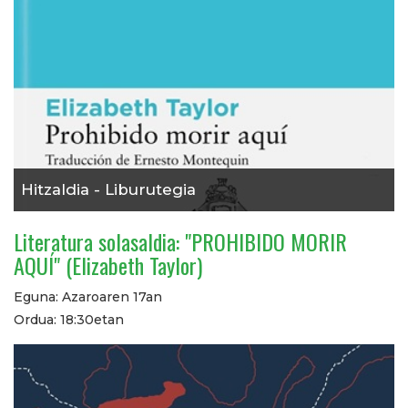
Hitzaldia - Liburutegia
Literatura solasaldia: "PROHIBIDO MORIR
AQUÍ" (Elizabeth Taylor)
Eguna: Azaroaren 17an
Ordua: 18:30etan