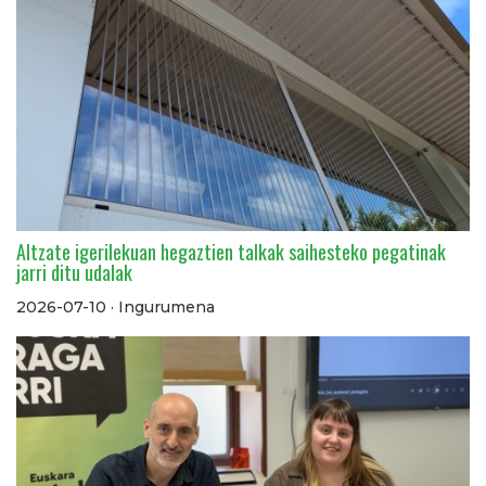
Altzate igerilekuan hegaztien talkak saihesteko pegatinak
jarri ditu udalak
2026-07-10 · Ingurumena