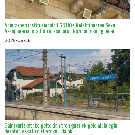
Adierazpen instituzionala LGBTIQ+ Kolektiboaren Sexu
Askapenaren eta Harrotasunaren Nazioarteko Egunean
2026-06-26 ·
Gaintxurizketako geltokian tren guztiek geldialdia egin
dezaten eskatu du Lezoko Udalak