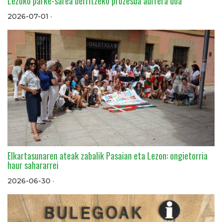
Lezoko parke-sarea berritzeko prozesua aurrera doa
2026-07-01 ·
Elkartasunaren ateak zabalik Pasaian eta Lezon: ongietorria
haur sahararrei
2026-06-30 ·