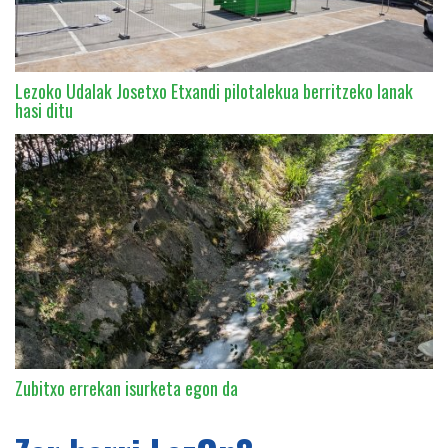
Lezoko Udalak Josetxo Etxandi pilotalekua berritzeko lanak
hasi ditu
Zubitxo errekan isurketa egon da