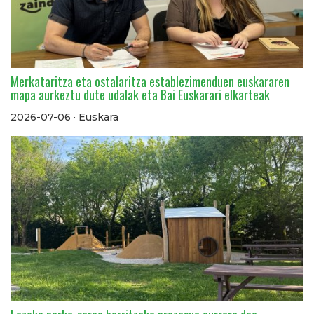
Merkataritza eta ostalaritza establezimenduen euskararen
mapa aurkeztu dute udalak eta Bai Euskarari elkarteak
2026-07-06 · Euskara