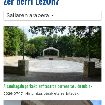
Zer berri LezOn?
Sailaren arabera
Altamiragain parkeko anfiteatroa berroneratu du udalak
2026-07-17 · Hirigintza, obrak eta zerbitzuak