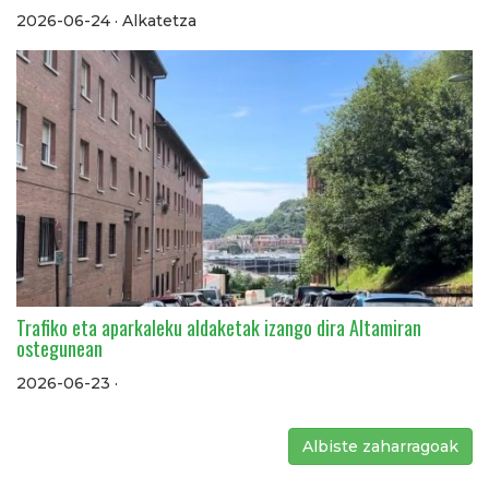
2026-06-24 · Alkatetza
Trafiko eta aparkaleku aldaketak izango dira Altamiran
ostegunean
2026-06-23 ·
Albiste zaharragoak