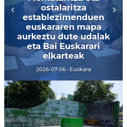
ostalaritza
establezimenduen
euskararen mapa
aurkeztu dute udalak
eta Bai Euskarari
elkarteak
2026-07-06 · Euskara