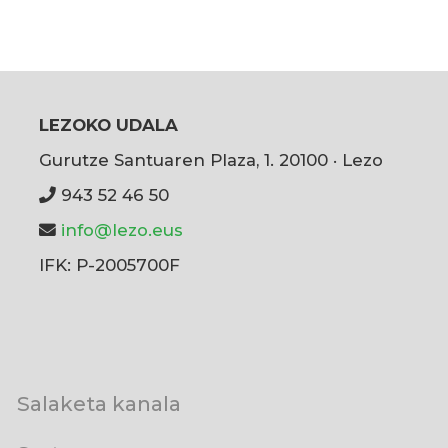
LEZOKO UDALA
Gurutze Santuaren Plaza, 1. 20100 · Lezo
943 52 46 50
info@lezo.eus
IFK: P-2005700F
User
Salaketa kanala
account