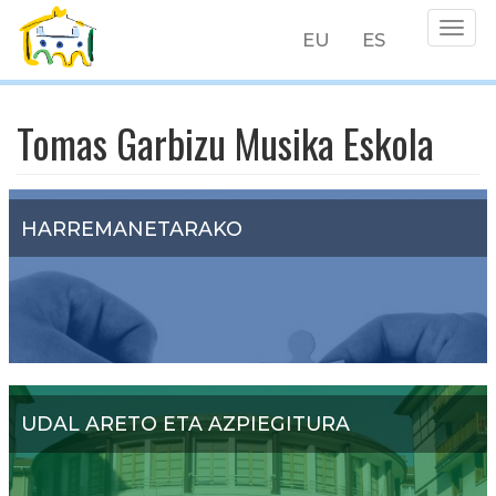
Togg
EU
ES
navig
Skip
to
Tomas Garbizu Musika Eskola
main
content
HARREMANETARAKO
UDAL ARETO ETA AZPIEGITURA