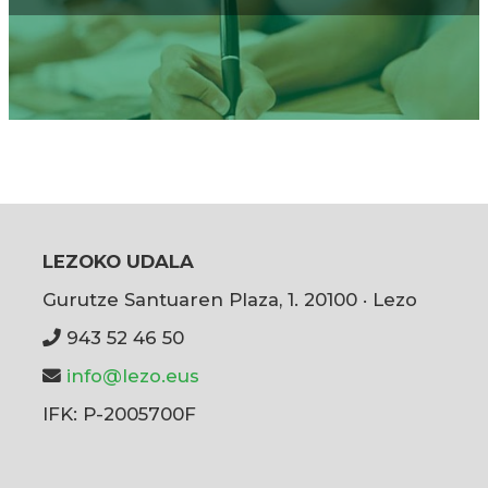
LEZOKO UDALA
Gurutze Santuaren Plaza, 1. 20100 · Lezo
943 52 46 50
info@lezo.eus
IFK: P-2005700F