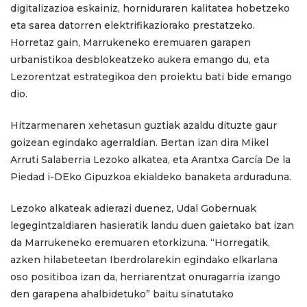
digitalizazioa eskainiz, horniduraren kalitatea hobetzeko
eta sarea datorren elektrifikaziorako prestatzeko.
Horretaz gain, Marrukeneko eremuaren garapen
urbanistikoa desblokeatzeko aukera emango du, eta
Lezorentzat estrategikoa den proiektu bati bide emango
dio.
Hitzarmenaren xehetasun guztiak azaldu dituzte gaur
goizean egindako agerraldian. Bertan izan dira Mikel
Arruti Salaberria Lezoko alkatea, eta Arantxa García De la
Piedad i-DEko Gipuzkoa ekialdeko banaketa arduraduna.
Lezoko alkateak adierazi duenez, Udal Gobernuak
legegintzaldiaren hasieratik landu duen gaietako bat izan
da Marrukeneko eremuaren etorkizuna. “Horregatik,
azken hilabeteetan Iberdrolarekin egindako elkarlana
oso positiboa izan da, herriarentzat onuragarria izango
den garapena ahalbidetuko” baitu sinatutako