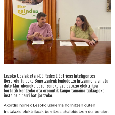
Lezoko Udalak eta i-DE Redes Eléctricas Inteligentes
Iberdrola Taldeko Banatzaileak lankidetza hitzarmena sinatu
dute Marrukeneko Lezo izeneko azpiestazio elektrikoa
bertatik kentzeko eta eremutik kanpo tamaina txikiagoko
instalazio berri bat jartzeko.
Akordio horrek Lezoko udalerria hornitzen duten
instalazio elektrikoak berritzea ahalbidetzen du, beraien