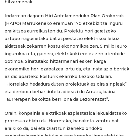
hitzarmenak.
Indarrean dagoen Hiri Antolamenduko Plan Orokorrak
(HAPO) Marrukeneko eremuan 170 etxebizitza inguru
eraikitzea aurreikusten du. Proiektu hori garatzeko
oztopo nagusietako bat azpiestazio elektrikoa lekuz
aldatzeak zekarren kostu ekonomikoa zen, 5 milioi euro
ingurukoa eta, gainera, elektrikoki ere ez zen irtenbide
optimoa. Sinatutako hitzarmenari esker, karga
ekonomiko hori ezabatzea lortu da, eta instalazio berriak
ez dio aparteko kosturik ekarriko Lezoko Udalari.
“Horrelako hedadura duten proiektuak ez dira sinpleak”
eta denbora behar dutela adierazi du Arrutik, baina
“aurrerapen bakoitza berri ona da Lezorentzat”.
Orain, konpainia elektrikoak azpiestazioa lekualdatzeko
prozesua abiatu du. Horretako, banaketa-zentru bat
eraikiko da, bai eta Oiartzun izeneko ondoko