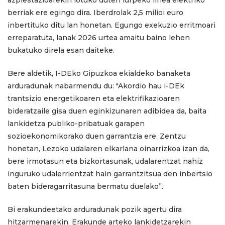
azpiestazioarekin lotuko duten lurpeko linea elektriko
berriak ere egingo dira. Iberdrolak 2,5 milioi euro
inbertituko ditu lan honetan. Egungo exekuzio erritmoari
erreparatuta, lanak 2026 urtea amaitu baino lehen
bukatuko direla esan daiteke.
Bere aldetik, I-DEko Gipuzkoa ekialdeko banaketa
arduradunak nabarmendu du: "Akordio hau i-DEk
trantsizio energetikoaren eta elektrifikazioaren
bideratzaile gisa duen eginkizunaren adibidea da, baita
lankidetza publiko-pribatuak garapen
sozioekonomikorako duen garrantzia ere. Zentzu
honetan, Lezoko udalaren elkarlana oinarrizkoa izan da,
bere irmotasun eta bizkortasunak, udalarentzat nahiz
inguruko udalerrientzat hain garrantzitsua den inbertsio
baten bideragarritasuna bermatu duelako”.
Bi erakundeetako arduradunak pozik agertu dira
hitzarmenarekin. Erakunde arteko lankidetzarekin