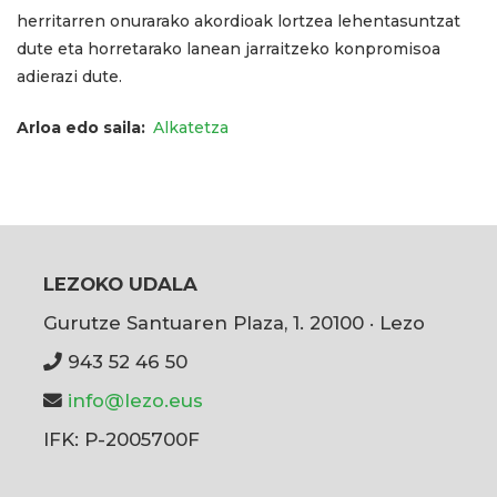
herritarren onurarako akordioak lortzea lehentasuntzat
dute eta horretarako lanean jarraitzeko konpromisoa
adierazi dute.
Arloa edo saila
Alkatetza
LEZOKO UDALA
Gurutze Santuaren Plaza, 1. 20100 · Lezo
943 52 46 50
info@lezo.eus
IFK: P-2005700F