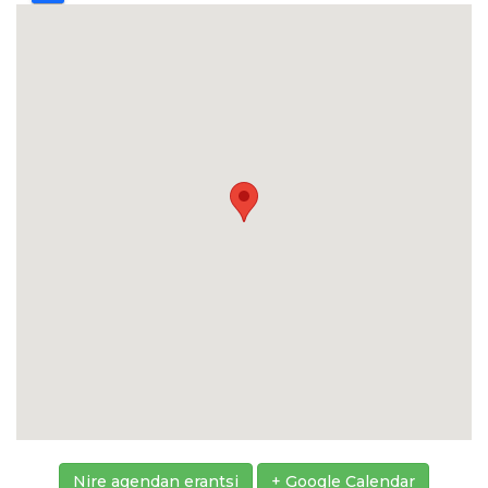
Nire agendan erantsi
+ Google Calendar