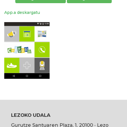
App.a deskargatu
LEZOKO UDALA
Gurutze Santuaren Plaza, 1. 20100 · Lezo