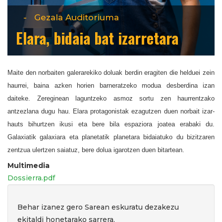
-
Gezala Auditoriuma
Elara, bidaia bat izarretara
Maite den norbaiten galerarekiko doluak berdin eragiten die helduei zein
haurrei, baina azken horien barneratzeko modua desberdina izan
daiteke. Zereginean laguntzeko asmoz sortu zen haurrentzako
antzezlana dugu hau. Elara protagonistak ezagutzen duen norbait izar-
hauts bihurtzen ikusi eta bere bila espaziora joatea erabaki du.
Galaxiatik galaxiara eta planetatik planetara bidaiatuko du bizitzaren
zentzua ulertzen saiatuz, bere dolua igarotzen duen bitartean.
Multimedia
Dossierra.pdf
Behar izanez gero Sarean eskuratu dezakezu
ekitaldi honetarako sarrera.