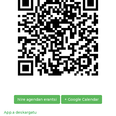
Nire agendan erantsi
+ Google Calendar
App.a deskargatu