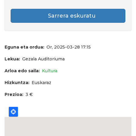
Sarrera eskuratu
Eguna eta ordua
Or, 2025-03-28 17:15
Lekua
Gezala Auditoriuma
Arloa edo saila
Kultura
Hizkuntza
Euskaraz
Prezioa
3 €