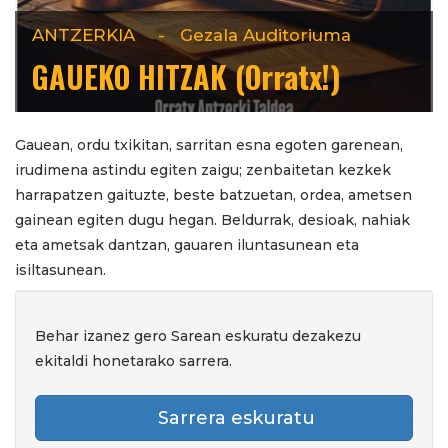
ANTZERKIA
-
Gezala Auditoriuma
GAUEKO HITZAK (Orratx!)
Gauean, ordu txikitan, sarritan esna egoten garenean,
irudimena astindu egiten zaigu; zenbaitetan kezkek
harrapatzen gaituzte, beste batzuetan, ordea, ametsen
gainean egiten dugu hegan. Beldurrak, desioak, nahiak
eta ametsak dantzan, gauaren iluntasunean eta
isiltasunean.
Behar izanez gero Sarean eskuratu dezakezu
ekitaldi honetarako sarrera.
Sarrera eskuratu