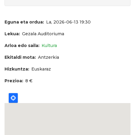
Eguna eta ordua
La, 2026-06-13 19:30
Lekua
Gezala Auditoriuma
Arloa edo saila
Kultura
Ekitaldi mota
Antzerkia
Hizkuntza
Euskaraz
Prezioa
8 €