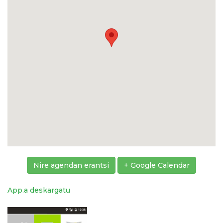
Nire agendan erantsi
+ Google Calendar
App.a deskargatu