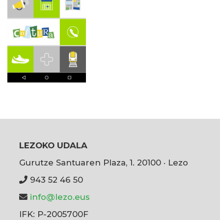
LEZOKO UDALA
Gurutze Santuaren Plaza, 1. 20100 · Lezo
943 52 46 50
info@lezo.eus
IFK: P-2005700F