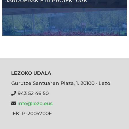
JARDUERAK ETA PROIEKTUAK
LEZOKO UDALA
Gurutze Santuaren Plaza, 1. 20100 · Lezo
943 52 46 50
info@lezo.eus
IFK: P-2005700F