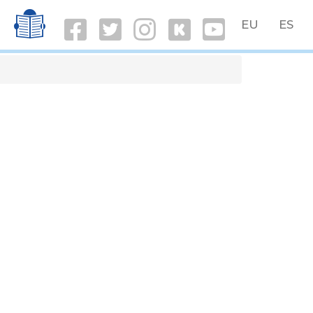
T
EU
ES