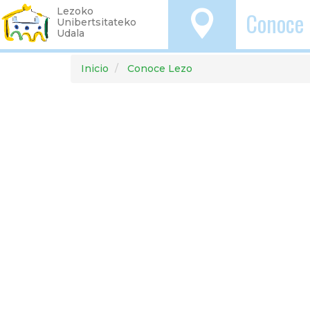
Lezoko
Conoce 
O
Unibertsitateko
Udala
Pasar
Inicio
Conoce Lezo
al
contenido
principal