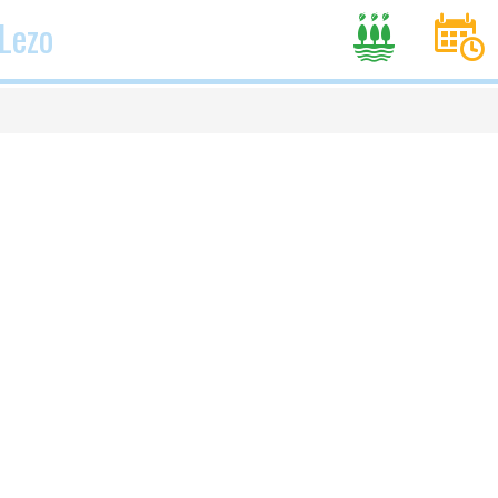
Lezo
I
D