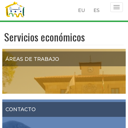
Togg
EU
ES
navig
Pasar
al
Servicios económicos
contenido
principal
ÁREAS DE TRABAJO
CONTACTO