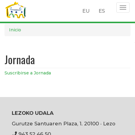
Togg
EU
ES
navig
Pasar
Inicio
al
contenido
principal
Jornada
Suscribirse a Jornada
LEZOKO UDALA
Gurutze Santuaren Plaza, 1. 20100 · Lezo
943 52 46 50