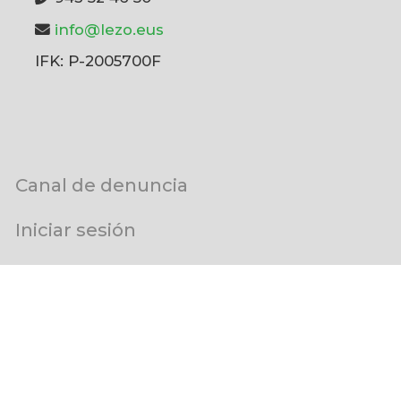
info@lezo.eus
IFK: P-2005700F
User
Canal de denuncia
account
menu
Iniciar sesión