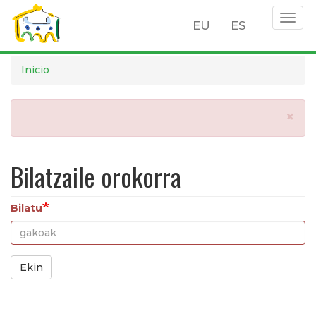
Togg
EU
ES
navig
Pasar
Inicio
al
contenido
principal
Mensaje
×
de
error
Bilatzaile orokorra
Bilatu
Ekin