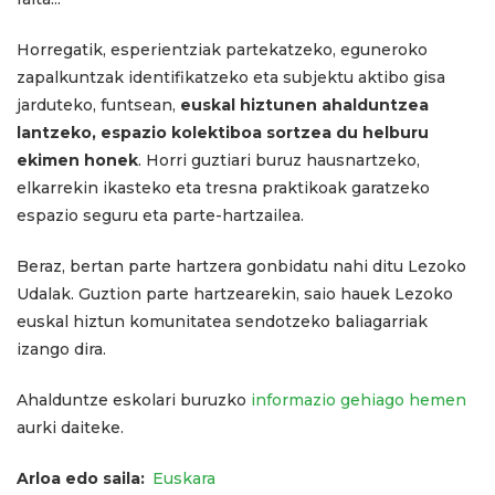
Horregatik, esperientziak partekatzeko, eguneroko
zapalkuntzak identifikatzeko eta subjektu aktibo gisa
jarduteko, funtsean,
euskal hiztunen ahalduntzea
lantzeko, espazio kolektiboa sortzea du helburu
ekimen honek
. Horri guztiari buruz hausnartzeko,
elkarrekin ikasteko eta tresna praktikoak garatzeko
espazio seguru eta parte-hartzailea.
Beraz, bertan parte hartzera gonbidatu nahi ditu Lezoko
Udalak. Guztion parte hartzearekin, saio hauek Lezoko
euskal hiztun komunitatea sendotzeko baliagarriak
izango dira.
Ahalduntze eskolari buruzko
informazio gehiago hemen
aurki daiteke.
Arloa edo saila
Euskara