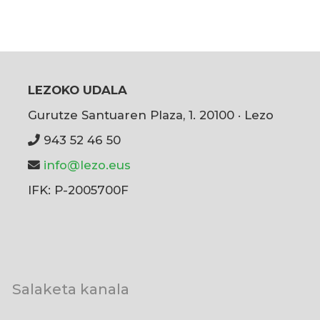
LEZOKO UDALA
Gurutze Santuaren Plaza, 1. 20100 · Lezo
943 52 46 50
info@lezo.eus
IFK: P-2005700F
User
Salaketa kanala
account