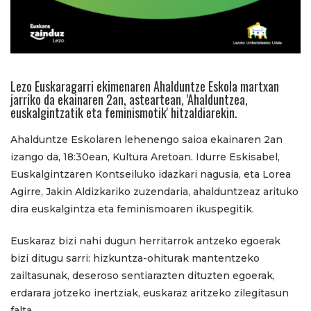
Lezo Euskaragarri ekimenaren Ahalduntze Eskola martxan
jarriko da ekainaren 2an, asteartean, 'Ahalduntzea,
euskalgintzatik eta feminismotik' hitzaldiarekin.
Ahalduntze Eskolaren lehenengo saioa ekainaren 2an
izango da, 18:30ean, Kultura Aretoan. Idurre Eskisabel,
Euskalgintzaren Kontseiluko idazkari nagusia, eta Lorea
Agirre, Jakin Aldizkariko zuzendaria, ahalduntzeaz arituko
dira euskalgintza eta feminismoaren ikuspegitik.
Euskaraz bizi nahi dugun herritarrok antzeko egoerak
bizi ditugu sarri: hizkuntza-ohiturak mantentzeko
zailtasunak, deseroso sentiarazten dituzten egoerak,
erdarara jotzeko inertziak, euskaraz aritzeko zilegitasun
falta...