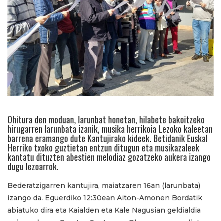
Ohitura den moduan, larunbat honetan, hilabete bakoitzeko
hirugarren larunbata izanik, musika herrikoia Lezoko kaleetan
barrena eramango dute Kantujirako kideek. Betidanik Euskal
Herriko txoko guztietan entzun ditugun eta musikazaleek
kantatu dituzten abestien melodiaz gozatzeko aukera izango
dugu lezoarrok.
Bederatzigarren kantujira, maiatzaren 16an (larunbata)
izango da. Eguerdiko 12:30ean Aiton-Amonen Bordatik
abiatuko dira eta Kaialden eta Kale Nagusian geldialdia