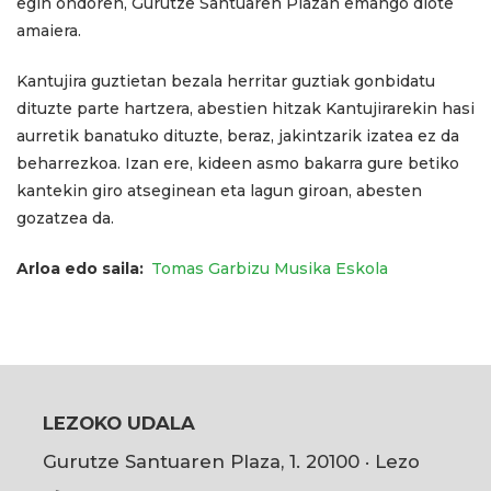
egin ondoren, Gurutze Santuaren Plazan emango diote
amaiera.
Kantujira guztietan bezala herritar guztiak gonbidatu
dituzte parte hartzera, abestien hitzak Kantujirarekin hasi
aurretik banatuko dituzte, beraz, jakintzarik izatea ez da
beharrezkoa. Izan ere, kideen asmo bakarra gure betiko
kantekin giro atseginean eta lagun giroan, abesten
gozatzea da.
Arloa edo saila
Tomas Garbizu Musika Eskola
LEZOKO UDALA
Gurutze Santuaren Plaza, 1. 20100 · Lezo