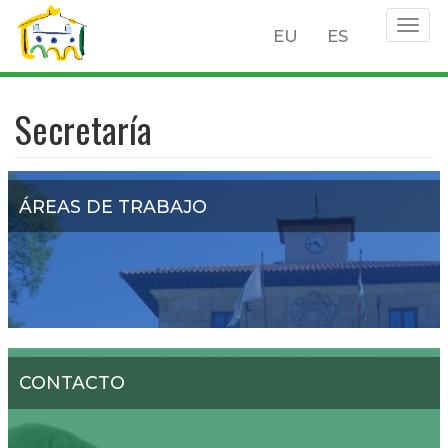
Togg
EU
ES
navig
Pasar
al
Secretaría
contenido
principal
ÁREAS DE TRABAJO
CONTACTO