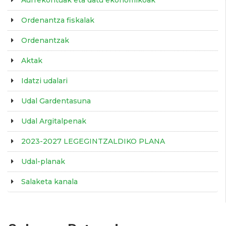
Aurrekontuak eta datu ekonomikoak
Ordenantza fiskalak
Ordenantzak
Aktak
Idatzi udalari
Udal Gardentasuna
Udal Argitalpenak
2023-2027 LEGEGINTZALDIKO PLANA
Udal-planak
Salaketa kanala