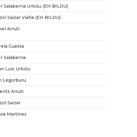
er Salaberria Urkizu (EH BILDU)
tzol Saizar Viaña (EH BILDU)
el Arruti
reia Cuesta
r Salaberria
an Luis Urkizu
n Legorburu
ritz Arruti
zol Saizar
ura Martinez