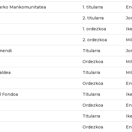
rko Mankomunitatea
1. titularra
En
2. titularra
Jo
1. ordezkoa
Ik
2. ordezkoa
Mi
mendi
Titularra
Jo
Ordezkoa
Mi
aldea
Titularra
Mi
Ordezkoa
En
l Fondoa
Titularra
Ik
Ordezkoa
En
Titularra
Ik
Ordezkoa
En