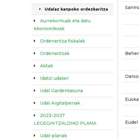
Sanma
Udalaz kanpoko ordezkaritza
Aurrekontuak eta datu
ekonomikoak
Ordenantza fiskalak
Behe
Ordenantzak
Aktak
Oarso
Idatzi udalari
Udal Gardentasuna
Euska
Udal Argitalpenak
2023-2027
Eudel
LEGEGINTZALDIKO PLANA
Udal-planak