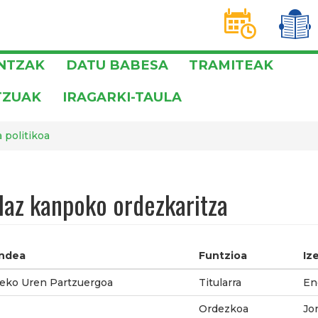
D
T
INTZAK
DATU BABESA
TRAMITEAK
TZUAK
IRAGARKI-TAULA
 politikoa
laz kanpoko ordezkaritza
ndea
Funtzioa
Iz
eko Uren Partzuergoa
Titularra
En
Ordezkoa
Jo