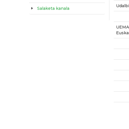
Udalbi
Salaketa kanala
UEMA-
Euska