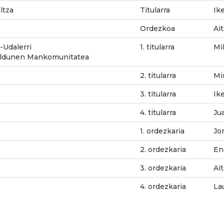
ltza
Titularra
Ik
Ordezkoa
Ai
Udalerri
1. titularra
Mik
ldunen Mankomunitatea
2. titularra
Mi
3. titularra
Ike
4. titularra
Ju
1. ordezkaria
Jo
2. ordezkaria
Ene
3. ordezkaria
Ait
4. ordezkaria
La