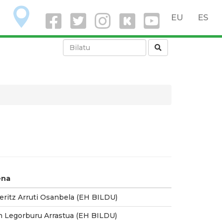
O
EU
ES
ena
eritz Arruti Osanbela (EH BILDU)
n Legorburu Arrastua (EH BILDU)