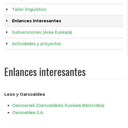
Taller lingüístico
Enlances interesantes
Subvenciones (Área Euskara)
Actividades y proyectos
Enlances interesantes
Lezo y Oarsoaldea
Oarsoarrak (Oarsoaldeko Euskara Batzordea)
Oarsoaldea S.A.