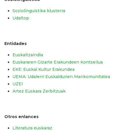
Soziolinguistika klusterra
Udaltop
Entidades
Euskaltzaindia
Euskararen Gizarte Erakundeen Kontseilua
EKE: Euskal Kultur Erakundea
UEMA: Udalerri Euskaldunen Mankomunitatea
UZEI
Artez Euskara Zerbitzuak
Otros enlances
Literatura euskaraz