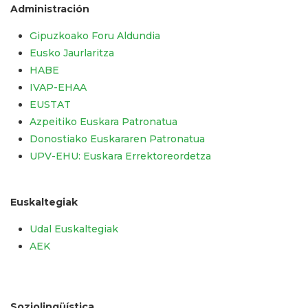
Administración
Gipuzkoako Foru Aldundia
Eusko Jaurlaritza
HABE
IVAP-EHAA
EUSTAT
Azpeitiko Euskara Patronatua
Donostiako Euskararen Patronatua
UPV-EHU: Euskara Errektoreordetza
Euskaltegiak
Udal Euskaltegiak
AEK
Soziolingüística