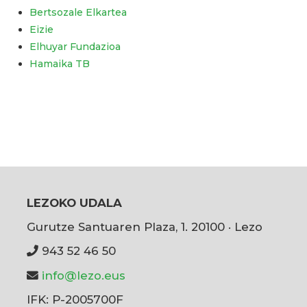
Bertsozale Elkartea
Eizie
Elhuyar Fundazioa
Hamaika TB
LEZOKO UDALA
Gurutze Santuaren Plaza, 1. 20100 · Lezo
943 52 46 50
info@lezo.eus
IFK: P-2005700F