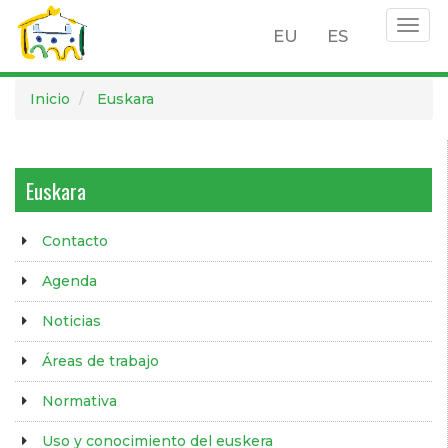
Togg
EU
ES
navig
Pasar
Inicio
Euskara
al
contenido
principal
Euskara
Contacto
Agenda
Noticias
Áreas de trabajo
Normativa
Uso y conocimiento del euskera