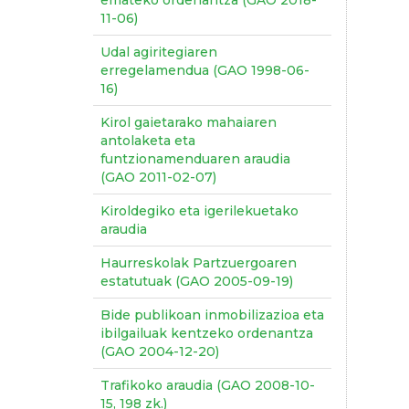
emateko ordenantza (GAO 2018-
11-06)
Udal agiritegiaren
erregelamendua (GAO 1998-06-
16)
Kirol gaietarako mahaiaren
antolaketa eta
funtzionamenduaren araudia
(GAO 2011-02-07)
Kiroldegiko eta igerilekuetako
araudia
Haurreskolak Partzuergoaren
estatutuak (GAO 2005-09-19)
Bide publikoan inmobilizazioa eta
ibilgailuak kentzeko ordenantza
(GAO 2004-12-20)
Trafikoko araudia (GAO 2008-10-
15, 198 zk.)