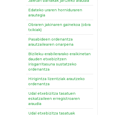
Jaietan barrakak jartzeko araudia
Edateko uraren horniduraren
arautegia
Obraren jakinaren gainekoa (obra
txikiak)
Pasabideen ordenantza
arautzailearen onarpena
Bizileku-erabilerarako eraikinetan
dauden etxebizitzen
irisgarritasuna sustatzeko
ordenantza
Hirigintza lizentziak arautzeko
ordenantza
Udal etxebizitza tasatuen
eskatzaileen erregistroaren
araudia
Udal etxebizitza tasatuak