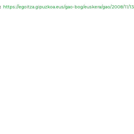
https://egoitza.gipuzkoa.eus/gao-bog/euskera/gao/2008/11/1