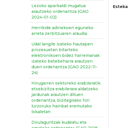
Lezoko aparkaldi mugatua
Esteka
arautzeko ordenantza (GAO
2024-01-02)
Herrikide adinekoen eguneko
arreta zerbitzuaren araudia
Udal langile izateko hautapen
prozesuetan bitarteko
elektronikoen bidez harremanak
izateko betebeharra arautzen
duen ordenantza (GAO 2022-11-
24)
Hirugarren sektoreko erabileratik
etxebizitza erabilerara aldatzeko
jardunak arautzen dituen
ordenantza, bizitegirako hiri
lurzoruko hainbat eremutako
lokaletan
Dirulaguntzak kudeatu eta