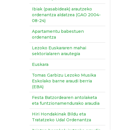
Ibiak (pasabideak) arautzeko
ordenantza aldatzea (GAO 2004-
08-24)
Apartamentu babestuen
ordenantza
Lezoko Euskararen mahai
sektorialaren arautegia
Euskara
Tomas Garbizu Lezoko Musika
Eskolako barne araudi berria
(EBA)
Festa Batzordearen antolaketa
eta funtzionamendurako araudia
Hiri Hondakinak Bildu eta
Tratatzeko Udal Ordenantza