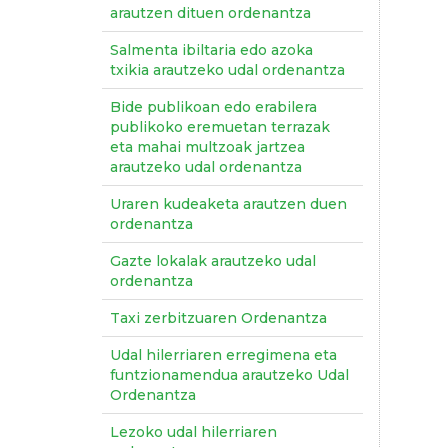
arautzen dituen ordenantza
Salmenta ibiltaria edo azoka
txikia arautzeko udal ordenantza
Bide publikoan edo erabilera
publikoko eremuetan terrazak
eta mahai multzoak jartzea
arautzeko udal ordenantza
Uraren kudeaketa arautzen duen
ordenantza
Gazte lokalak arautzeko udal
ordenantza
Taxi zerbitzuaren Ordenantza
Udal hilerriaren erregimena eta
funtzionamendua arautzeko Udal
Ordenantza
Lezoko udal hilerriaren