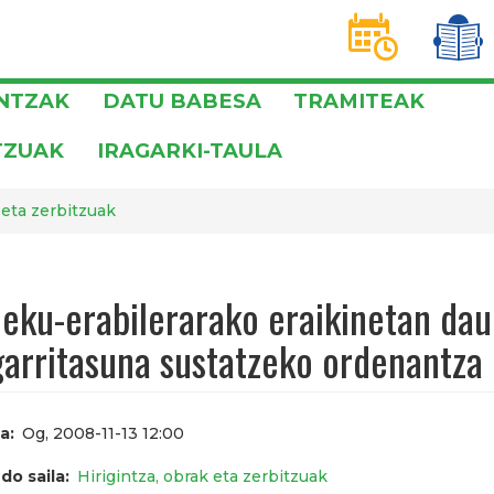
D
T
INTZAK
DATU BABESA
TRAMITEAK
TZUAK
IRAGARKI-TAULA
 eta zerbitzuak
leku-erabilerarako eraikinetan da
garritasuna sustatzeko ordenantza
a
Og, 2008-11-13 12:00
do saila
Hirigintza, obrak eta zerbitzuak