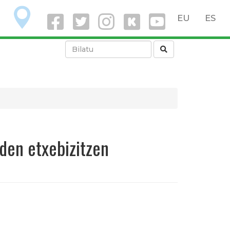
O
EU
ES
uden etxebizitzen