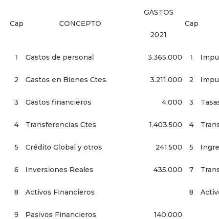
GASTOS
Cap
CONCEPTO
Cap
2021
1
Gastos de personal
3.365.000
1
Impu
2
Gastos en Bienes Ctes.
3.211.000
2
Impu
3
Gastos financieros
4.000
3
Tasas
4
Transferencias Ctes
1.403.500
4
Trans
5
Crédito Global y otros
241.500
5
Ingr
6
Inversiones Reales
435.000
7
Trans
8
Activos Financieros
8
Activ
9
Pasivos Financieros
140.000