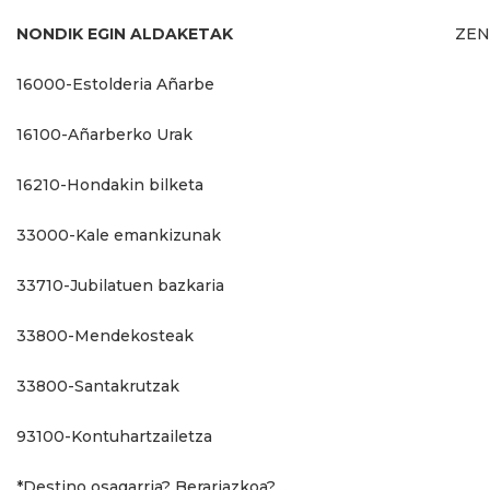
NONDIK EGIN ALDAKETAK
ZEN
16000-Estolderia Añarbe
16100-Añarberko Urak
16210-Hondakin bilketa
33000-Kale emankizunak
33710-Jubilatuen bazkaria
33800-Mendekosteak
33800-Santakrutzak
93100-Kontuhartzailetza
*Destino osagarria? Berariazkoa?…