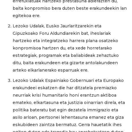
errefuxiatuak hartzeko prestasuna adierazten du,
baita konpromiso bera duten beste erakundeekin lan
egitekoa ere.
Lezoko Udalak, Eusko Jaurlaritzarekin eta
Gipuzkoako Foru Aldundiarekin bat, iheslariak
hartzeko eta integratzeko harrera plana osatzeko
konpromisoa hartzen du,
eta
xede horretarako
estrategiak, programak eta baliabideak zehaztuko
ditu, baita erakundeen eta gizarte antolakundeen
arteko elkarlanerako esparruak ere.
Lezoko Udalak Espainiako Gobernuari eta Europako
erakundeei eskatzen die har ditzatela premiazko
neurriak krisi humanitario honi erantzun aktiboa
emateko, elkartasuna eta justizia oinarrian direla, eta
politika bateratu bat egin dezatela immigrazio eta
asilo arloan, pertsonei lehentasuna emanez eta giza
eskubideen zaintza bermatuz. Gerra hauetatik ihes
egiten duten edo tragedia hau aprobetxatzen duten