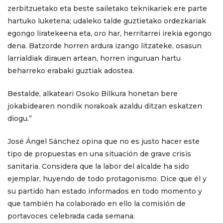
zerbitzuetako eta beste sailetako teknikariek ere parte
hartuko luketena; udaleko talde guztietako ordezkariak
egongo liratekeena eta, oro har, herritarrei irekia egongo
dena. Batzorde horren ardura izango litzateke, osasun
larrialdiak dirauen artean, horren inguruan hartu
beharreko erabaki guztiak adostea.
Bestalde, alkateari Osoko Bilkura honetan bere
jokabidearen nondik norakoak azaldu ditzan eskatzen
diogu.”
José Ángel Sánchez opina que no es justo hacer este
tipo de propuestas en una situación de grave crisis
sanitaria. Considera que la labor del alcalde ha sido
ejemplar, huyendo de todo protagonismo. Dice que él y
su partido han estado informados en todo momento y
que también ha colaborado en ello la comisión de
portavoces celebrada cada semana.