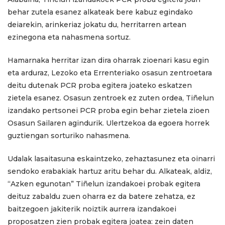
behar zutela esanez alkateak bere kabuz egindako
deiarekin, arinkeriaz jokatu du, herritarren artean
ezinegona eta nahasmena sortuz.
Hamarnaka herritar izan dira oharrak zioenari kasu egin
eta arduraz, Lezoko eta Errenteriako osasun zentroetara
deitu dutenak PCR proba egitera joateko eskatzen
zietela esanez. Osasun zentroek ez zuten ordea, Tiñelun
izandako pertsonei PCR proba egin behar zietela zioen
Osasun Sailaren agindurik. Ulertzekoa da egoera horrek
guztiengan sorturiko nahasmena.
Udalak lasaitasuna eskaintzeko, zehaztasunez eta oinarri
sendoko erabakiak hartuz aritu behar du. Alkateak, aldiz,
“Azken egunotan” Tiñelun izandakoei probak egitera
deituz zabaldu zuen oharra ez da batere zehatza, ez
baitzegoen jakiterik noiztik aurrera izandakoei
proposatzen zien probak egitera joatea: zein daten