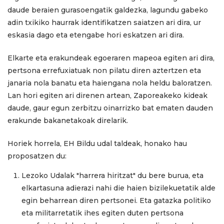
daude beraien gurasoengatik galdezka, lagundu gabeko
adin txikiko haurrak identifikatzen saiatzen ari dira, ur
eskasia dago eta etengabe hori eskatzen ari dira.
Elkarte eta erakundeak egoeraren mapeoa egiten ari dira,
pertsona errefuxiatuak non pilatu diren aztertzen eta
janaria nola banatu eta haiengana nola heldu baloratzen.
Lan hori egiten ari direnen artean, Zaporeakeko kideak
daude, gaur egun zerbitzu oinarrizko bat ematen dauden
erakunde bakanetakoak direlarik.
Horiek horrela, EH Bildu udal taldeak, honako hau
proposatzen du:
Lezoko Udalak "harrera hiritzat" du bere burua, eta
elkartasuna adierazi nahi die haien bizilekuetatik alde
egin beharrean diren pertsonei. Eta gatazka politiko
eta
militarretatik ihes egiten duten pertsona