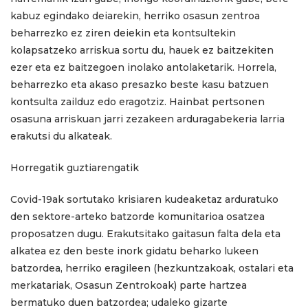
kabuz egindako deiarekin, herriko osasun zentroa
beharrezko ez ziren deiekin eta kontsultekin
kolapsatzeko arriskua sortu du, hauek ez baitzekiten
ezer eta ez baitzegoen inolako antolaketarik. Horrela,
beharrezko eta akaso presazko beste kasu batzuen
kontsulta zailduz edo eragotziz. Hainbat pertsonen
osasuna arriskuan jarri zezakeen arduragabekeria larria
erakutsi du alkateak.
Horregatik guztiarengatik
Covid-19ak sortutako krisiaren kudeaketaz arduratuko
den sektore-arteko batzorde komunitarioa osatzea
proposatzen dugu. Erakutsitako gaitasun falta dela eta
alkatea ez den beste inork gidatu beharko lukeen
batzordea, herriko eragileen (hezkuntzakoak, ostalari eta
merkatariak, Osasun Zentrokoak) parte hartzea
bermatuko duen batzordea; udaleko gizarte