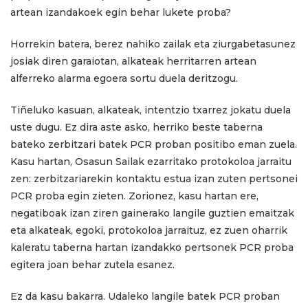
artean izandakoek egin behar lukete proba?
Horrekin batera, berez nahiko zailak eta ziurgabetasunez
josiak diren garaiotan, alkateak herritarren artean
alferreko alarma egoera sortu duela deritzogu.
Tiñeluko kasuan, alkateak, intentzio txarrez jokatu duela
uste dugu. Ez dira aste asko, herriko beste taberna
bateko zerbitzari batek PCR proban positibo eman zuela.
Kasu hartan, Osasun Sailak ezarritako protokoloa jarraitu
zen: zerbitzariarekin kontaktu estua izan zuten pertsonei
PCR proba egin zieten. Zorionez, kasu hartan ere,
negatiboak izan ziren gainerako langile guztien emaitzak
eta alkateak, egoki, protokoloa jarraituz, ez zuen oharrik
kaleratu taberna hartan izandakko pertsonek PCR proba
egitera joan behar zutela esanez.
Ez da kasu bakarra. Udaleko langile batek PCR proban