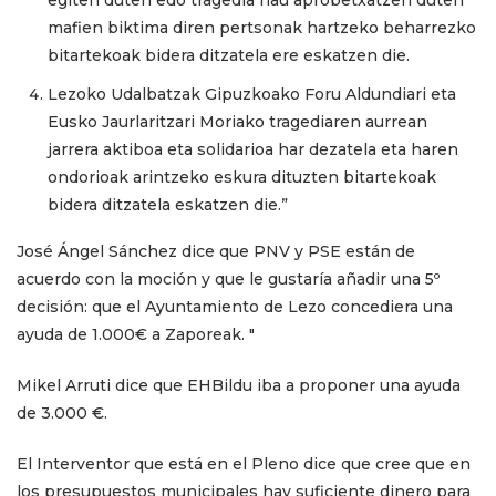
mafien biktima diren pertsonak hartzeko beharrezko
bitartekoak bidera ditzatela ere eskatzen die.
Lezoko Udalbatzak Gipuzkoako Foru Aldundiari eta
Eusko Jaurlaritzari Moriako tragediaren aurrean
jarrera aktiboa eta solidarioa har dezatela eta haren
ondorioak arintzeko eskura dituzten bitartekoak
bidera ditzatela eskatzen die.”
José Ángel Sánchez dice que PNV y PSE están de
acuerdo con la moción y que le gustaría añadir una 5º
decisión: que el Ayuntamiento de Lezo concediera una
ayuda de 1.000€ a Zaporeak. "
Mikel Arruti dice que EHBildu iba a proponer una ayuda
de 3.000 €.
El Interventor que está en el Pleno dice que cree que en
los presupuestos municipales hay suficiente dinero para