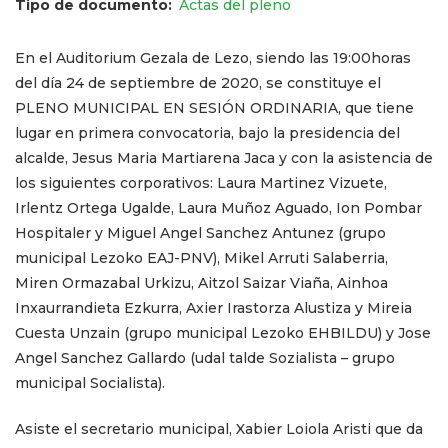
Tipo de documento
Actas del pleno
En el Auditorium Gezala de Lezo, siendo las 19:00horas
del día 24 de septiembre de 2020, se constituye el
PLENO MUNICIPAL EN SESIÓN ORDINARIA, que tiene
lugar en primera convocatoria, bajo la presidencia del
alcalde, Jesus Maria Martiarena Jaca
y con la asistencia de
los siguientes corporativos:
Laura Martinez Vizuete,
Irlentz Ortega Ugalde, Laura Muñoz Aguado, Ion Pombar
Hospitaler y Miguel Angel Sanchez Antunez
(grupo
municipal Lezoko EAJ-PNV),
Mikel Arruti Salaberria,
Miren Ormazabal Urkizu, Aitzol Saizar Viaña, Ainhoa
Inxaurrandieta Ezkurra, Axier Irastorza Alustiza y Mireia
Cuesta Unzain
(grupo municipal Lezoko EHBILDU) y Jose
Angel Sanchez Gallardo (udal talde Sozialista – grupo
municipal Socialista).
Asiste el secretario municipal, Xabier Loiola Aristi que da