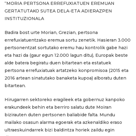
“MORIA PERTSONA ERREFUXIATUEN EREMUAN
GERTATUTAKO
SUTEA DELA-ETA ADIERAZPEN
INSTITUZIONALA
Badira bost urte Morian, Grezian, pertsona
errefuxiatuentzako eremua sortu zenetik. Hasieran 3.000
pertsonentzat sortutako eremu hau kontrolik gabe hazi
eta hazi da (gaur egun 12.000 lagun ditu), Europak beste
alde batera begiratu duen bitartean eta estatuek
pertsona errefuxiatuak artatzeko konpromisoa (2015 eta
2016 artean sinatutako banaketa kupoa) alboratu duten
bitartean.
Hirugarren sektoreko eragileek eta gobernuz kanpoko
erakundeek behin eta berriro salatu dute Moiran
bizirauten duten pertsonen baliabide falta. Mundu
mailako osasun alarma egoerak eta azkenaldiko eraso
ultraeskuindarrek bizi baldintza horiek zaildu egin