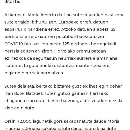
dituzte.
Azkenean, Moria lehertu da. Lau sute txikirekin hasi zena
sute erraldoi bihurtu zen, Europako errefuxiatuen
esparrurik handiena errez. Atzoko datuen arabera, 35
pertsona errefuxiaturen positiboa baieztatu zen,
COVID19 birusaz, eta beste 125 pertsona berrogeialdi
hertsia egiten ari ziren. Horrelako eremu batean
ezinezkoa da segurtasun neurriak aurrera eraman ahal
izatea, ezta gutxieneko distantzia mantentzea ere,
higiene neurriak bermatzea…
Sutea dela eta, bertako biztanle guztiek ihes egin behar
izan dute. Batzuek zuten gutxia gainean hartzeko
abagunea izan dute; beste batzuek, aldiz, zeuden bezala
alde egin dute.
Orain, 12.000 lagunetik gora sakabanatuta daude Moria
inguruan. Jendea sakabanatuta dago, haurrak galduta