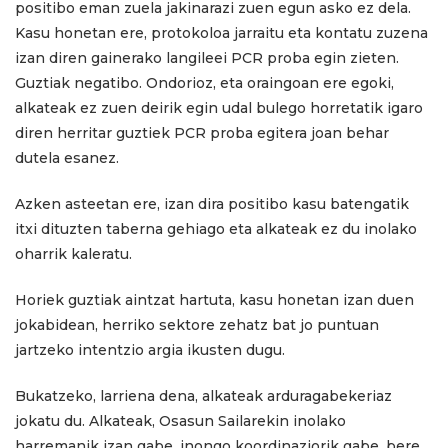
positibo eman zuela jakinarazi zuen egun asko ez dela.
Kasu honetan ere, protokoloa jarraitu eta kontatu zuzena
izan diren gainerako langileei PCR proba egin zieten.
Guztiak negatibo. Ondorioz, eta oraingoan ere egoki,
alkateak ez zuen deirik egin udal bulego horretatik igaro
diren herritar guztiek PCR proba egitera joan behar
dutela esanez.
Azken asteetan ere, izan dira positibo kasu batengatik
itxi dituzten taberna gehiago eta alkateak ez du inolako
oharrik kaleratu.
Horiek guztiak aintzat hartuta, kasu honetan izan duen
jokabidean, herriko sektore zehatz bat jo puntuan
jartzeko intentzio argia ikusten dugu.
Bukatzeko, larriena dena, alkateak arduragabekeriaz
jokatu du. Alkateak, Osasun Sailarekin inolako
harremanik izan gabe, inongo koordinaziorik gabe, bere