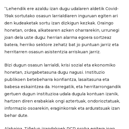
“Lehendik ere azaldu izan dugu udalaren aldetik Covid-
19ak sortutako osasun larrialdiaren inguruan egiten ari
den kudeaketak sortu izan dizkigun kezkak. Oraingo
honetan, ordea, alkatearen azken oharrarekin, urrunegi
joan dela uste dugu: herrian alarma egoera sortzeaz
batera, herriko sektore zehatz bat jo puntuan jarriz eta
herritarren osasun asistentzia arriskuan jarriz.
Bizi dugun osasun larrialdi, krisi sozial eta ekonomiko
honetan, ziurgabetasuna dugu nagusi. Instituzio
publikoen betebeharra konfiantza, lasaitasuna eta
babesa eskaintzea da. Horregatik, eta herritarrongandik
gertuen dugun instituzioa udala dugula kontuan izanik,
hartzen diren erabakiak ongi aztertuak, ondorioztatuak,
informazio osoarekin, eraginkorrak eta arduratsuak izan
behar dute.
Alabaina, Tiñelun izandakoek PCR proba egitera joan