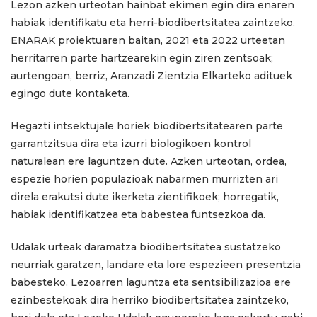
Lezon azken urteotan hainbat ekimen egin dira enaren
habiak identifikatu eta herri-biodibertsitatea zaintzeko.
ENARAK proiektuaren baitan, 2021 eta 2022 urteetan
herritarren parte hartzearekin egin ziren zentsoak;
aurtengoan, berriz, Aranzadi Zientzia Elkarteko adituek
egingo dute kontaketa.
Hegazti intsektujale horiek biodibertsitatearen parte
garrantzitsua dira eta izurri biologikoen kontrol
naturalean ere laguntzen dute. Azken urteotan, ordea,
espezie horien populazioak nabarmen murrizten ari
direla erakutsi dute ikerketa zientifikoek; horregatik,
habiak identifikatzea eta babestea funtsezkoa da.
Udalak urteak daramatza biodibertsitatea sustatzeko
neurriak garatzen, landare eta lore espezieen presentzia
babesteko. Lezoarren laguntza eta sentsibilizazioa ere
ezinbestekoak dira herriko biodibertsitatea zaintzeko,