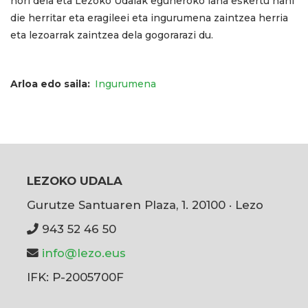
hori dela eta Lezoko Udalak eguneroko lana eskertu nahi
die herritar eta eragileei eta ingurumena zaintzea herria
eta lezoarrak zaintzea dela gogorarazi du.
Arloa edo saila
Ingurumena
LEZOKO UDALA
Gurutze Santuaren Plaza, 1. 20100 · Lezo
943 52 46 50
info@lezo.eus
IFK: P-2005700F