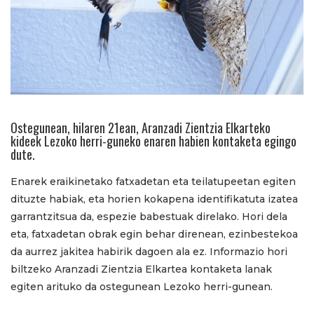
Ostegunean, hilaren 21ean, Aranzadi Zientzia Elkarteko
kideek Lezoko herri-guneko enaren habien kontaketa egingo
dute.
Enarek eraikinetako fatxadetan eta teilatupeetan egiten
dituzte habiak, eta horien kokapena identifikatuta izatea
garrantzitsua da, espezie babestuak direlako. Hori dela
eta, fatxadetan obrak egin behar direnean, ezinbestekoa
da aurrez jakitea habirik dagoen ala ez. Informazio hori
biltzeko Aranzadi Zientzia Elkartea kontaketa lanak
egiten arituko da ostegunean Lezoko herri-gunean.