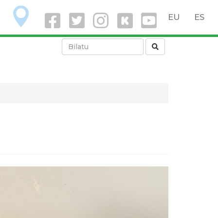
O
EU
ES