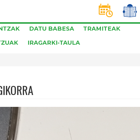
D
T
INTZAK
DATU BABESA
TRAMITEAK
TZUAK
IRAGARKI-TAULA
IKORRA