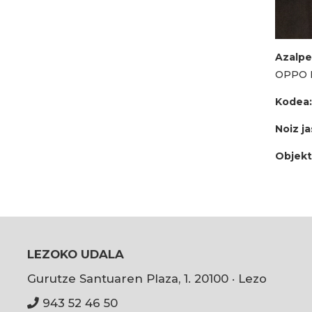
Azalpe
OPPO 
Kodea
Noiz j
Objekt
LEZOKO UDALA
Gurutze Santuaren Plaza, 1. 20100 · Lezo
943 52 46 50