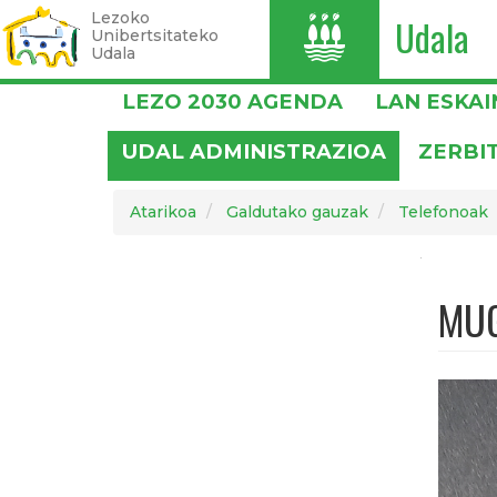
Lezoko
Udala
I
Unibertsitateko
Udala
Skip
LEZO 2030 AGENDA
LAN ESKA
to
main
UDAL ADMINISTRAZIOA
ZERBI
content
Atarikoa
Galdutako gauzak
Telefonoak
MUG