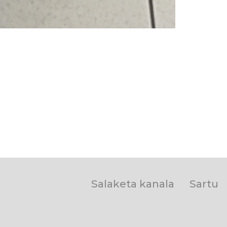
User
Salaketa kanala
Sartu
account
menu