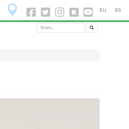
O
EU
ES