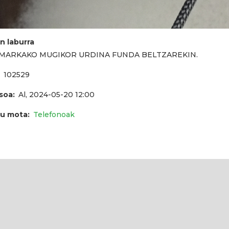
n laburra
MARKAKO MUGIKOR URDINA FUNDA BELTZAREKIN.
102529
asoa
Al, 2024-05-20 12:00
u mota
Telefonoak