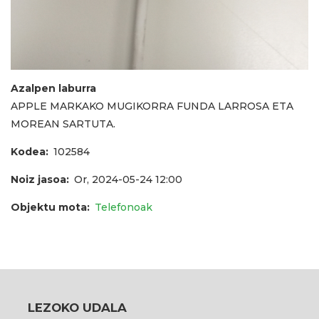
Azalpen laburra
APPLE MARKAKO MUGIKORRA FUNDA LARROSA ETA
MOREAN SARTUTA.
Kodea
102584
Noiz jasoa
Or, 2024-05-24 12:00
Objektu mota
Telefonoak
LEZOKO UDALA