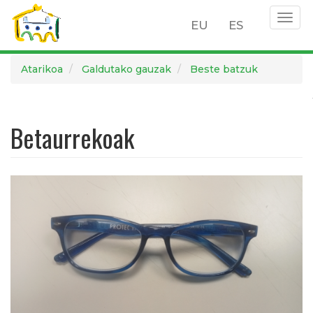
Togg
EU
ES
navig
Skip
Atarikoa
Galdutako gauzak
Beste batzuk
to
main
content
Betaurrekoak