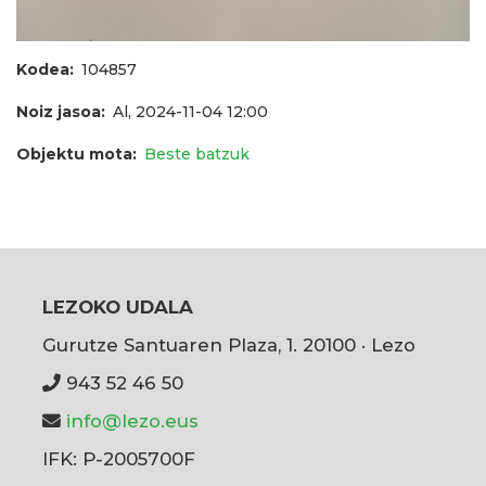
Kodea
104857
Noiz jasoa
Al, 2024-11-04 12:00
Objektu mota
Beste batzuk
LEZOKO UDALA
Gurutze Santuaren Plaza, 1. 20100 · Lezo
943 52 46 50
info@lezo.eus
IFK: P-2005700F