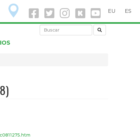
O
EU
ES
IOS
8)
/c0811275.htm