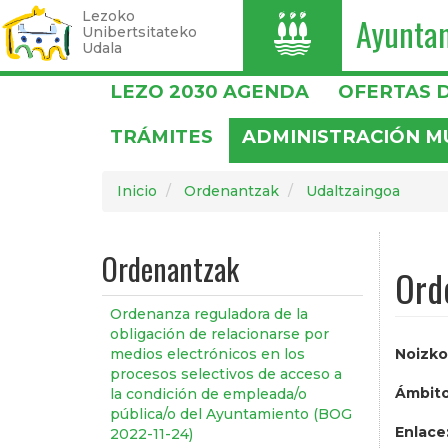
Lezoko
Ayunta
I
Unibertsitateko
Udala
Pasar
LEZO 2030 AGENDA
OFERTAS 
al
contenido
TRÁMITES
ADMINISTRACIÓN M
principal
Inicio
Ordenantzak
Udaltzaingoa
Ordenantzak
Ord
Ordenanza reguladora de la
obligación de relacionarse por
Noizko
medios electrónicos en los
procesos selectivos de acceso a
Ámbito
la condición de empleada/o
pública/o del Ayuntamiento (BOG
Enlace
2022-11-24)