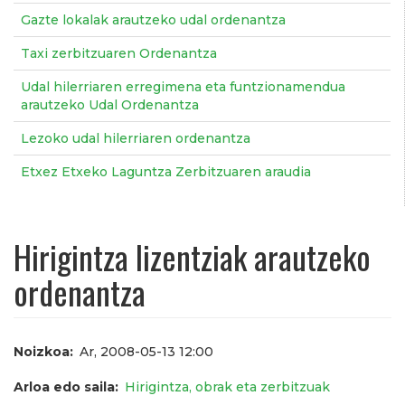
Gazte lokalak arautzeko udal ordenantza
Taxi zerbitzuaren Ordenantza
Udal hilerriaren erregimena eta funtzionamendua
arautzeko Udal Ordenantza
Lezoko udal hilerriaren ordenantza
Etxez Etxeko Laguntza Zerbitzuaren araudia
Hirigintza lizentziak arautzeko
ordenantza
Noizkoa
Ar, 2008-05-13 12:00
Arloa edo saila
Hirigintza, obrak eta zerbitzuak