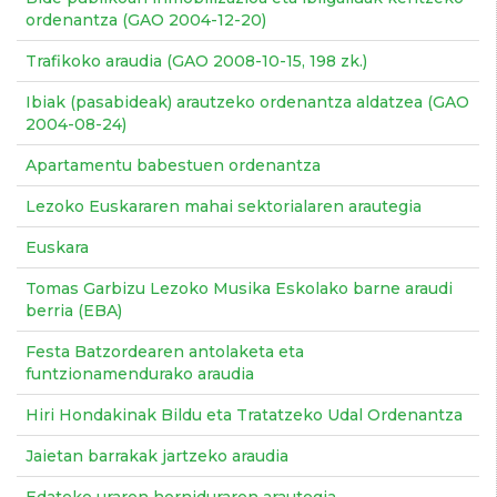
ordenantza (GAO 2004-12-20)
Trafikoko araudia (GAO 2008-10-15, 198 zk.)
Ibiak (pasabideak) arautzeko ordenantza aldatzea (GAO
2004-08-24)
Apartamentu babestuen ordenantza
Lezoko Euskararen mahai sektorialaren arautegia
Euskara
Tomas Garbizu Lezoko Musika Eskolako barne araudi
berria (EBA)
Festa Batzordearen antolaketa eta
funtzionamendurako araudia
Hiri Hondakinak Bildu eta Tratatzeko Udal Ordenantza
Jaietan barrakak jartzeko araudia