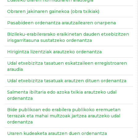
Edateko uraren horniduraren arautegia
Obraren jakinaren gainekoa (obra txikiak)
Pasabideen ordenantza arautzailearen onarpena
Bizileku-erabilerarako eraikinetan dauden etxebizitzen
irisgarritasuna sustatzeko ordenantza
Hirigintza lizentziak arautzeko ordenantza
Udal etxebizitza tasatuen eskatzaileen erregistroaren
araudia
Udal etxebizitza tasatuak arautzen dituen ordenantza
Salmenta ibiltaria edo azoka txikia arautzeko udal
ordenantza
Bide publikoan edo erabilera publikoko eremuetan
terrazak eta mahai multzoak jartzea arautzeko udal
ordenantza
Uraren kudeaketa arautzen duen ordenantza