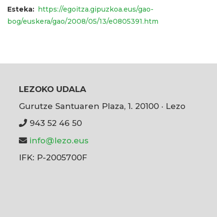
Esteka
https://egoitza.gipuzkoa.eus/gao-
bog/euskera/gao/2008/05/13/e0805391.htm
LEZOKO UDALA
Gurutze Santuaren Plaza, 1. 20100 · Lezo
943 52 46 50
info@lezo.eus
IFK: P-2005700F
User