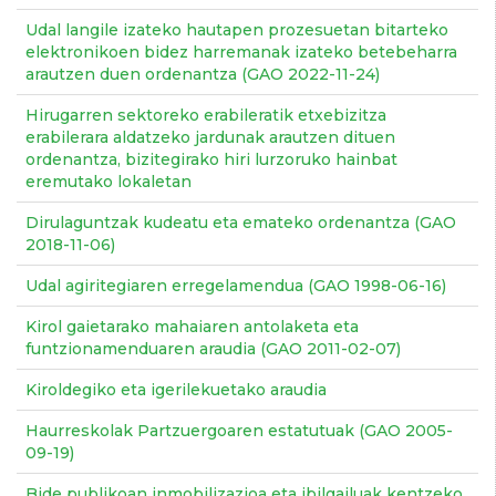
Udal langile izateko hautapen prozesuetan bitarteko
elektronikoen bidez harremanak izateko betebeharra
arautzen duen ordenantza (GAO 2022-11-24)
Hirugarren sektoreko erabileratik etxebizitza
erabilerara aldatzeko jardunak arautzen dituen
ordenantza, bizitegirako hiri lurzoruko hainbat
eremutako lokaletan
Dirulaguntzak kudeatu eta emateko ordenantza (GAO
2018-11-06)
Udal agiritegiaren erregelamendua (GAO 1998-06-16)
Kirol gaietarako mahaiaren antolaketa eta
funtzionamenduaren araudia (GAO 2011-02-07)
Kiroldegiko eta igerilekuetako araudia
Haurreskolak Partzuergoaren estatutuak (GAO 2005-
09-19)
Bide publikoan inmobilizazioa eta ibilgailuak kentzeko