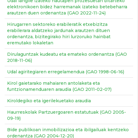
Udal langile izateko hautapen prozesuetan bitarteko
elektronikoen bidez harremanak izateko betebeharra
arautzen duen ordenantza (GAO 2022-11-24)
Hirugarren sektoreko erabileratik etxebizitza
erabilerara aldatzeko jardunak arautzen dituen
ordenantza, bizitegirako hiri lurzoruko hainbat
eremutako lokaletan
Dirulaguntzak kudeatu eta emateko ordenantza (GAO
2018-11-06)
Udal agiritegiaren erregelamendua (GAO 1998-06-16)
Kirol gaietarako mahaiaren antolaketa eta
funtzionamenduaren araudia (GAO 2011-02-07)
Kiroldegiko eta igerilekuetako araudia
Haurreskolak Partzuergoaren estatutuak (GAO 2005-
09-19)
Bide publikoan inmobilizazioa eta ibilgailuak kentzeko
ordenantza (GAO 2004-12-20)