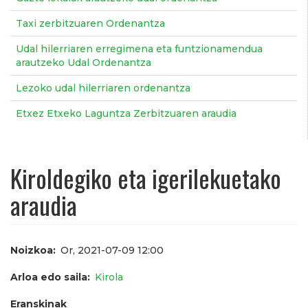
Taxi zerbitzuaren Ordenantza
Udal hilerriaren erregimena eta funtzionamendua
arautzeko Udal Ordenantza
Lezoko udal hilerriaren ordenantza
Etxez Etxeko Laguntza Zerbitzuaren araudia
Kiroldegiko eta igerilekuetako
araudia
Noizkoa
Or, 2021-07-09 12:00
Arloa edo saila
Kirola
Eranskinak