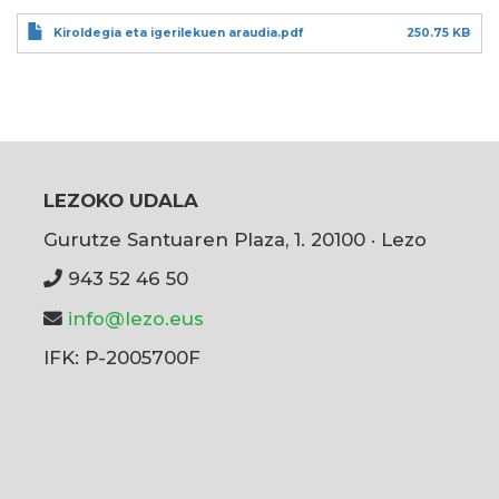
Kiroldegia eta igerilekuen araudia.pdf
250.75 KB
LEZOKO UDALA
Gurutze Santuaren Plaza, 1. 20100 · Lezo
943 52 46 50
info@lezo.eus
IFK: P-2005700F
User