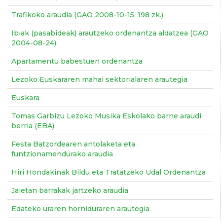
Trafikoko araudia (GAO 2008-10-15, 198 zk.)
Ibiak (pasabideak) arautzeko ordenantza aldatzea (GAO
2004-08-24)
Apartamentu babestuen ordenantza
Lezoko Euskararen mahai sektorialaren arautegia
Euskara
Tomas Garbizu Lezoko Musika Eskolako barne araudi
berria (EBA)
Festa Batzordearen antolaketa eta
funtzionamendurako araudia
Hiri Hondakinak Bildu eta Tratatzeko Udal Ordenantza
Jaietan barrakak jartzeko araudia
Edateko uraren horniduraren arautegia