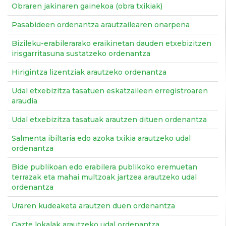
Obraren jakinaren gainekoa (obra txikiak)
Pasabideen ordenantza arautzailearen onarpena
Bizileku-erabilerarako eraikinetan dauden etxebizitzen
irisgarritasuna sustatzeko ordenantza
Hirigintza lizentziak arautzeko ordenantza
Udal etxebizitza tasatuen eskatzaileen erregistroaren
araudia
Udal etxebizitza tasatuak arautzen dituen ordenantza
Salmenta ibiltaria edo azoka txikia arautzeko udal
ordenantza
Bide publikoan edo erabilera publikoko eremuetan
terrazak eta mahai multzoak jartzea arautzeko udal
ordenantza
Uraren kudeaketa arautzen duen ordenantza
Gazte lokalak arautzeko udal ordenantza