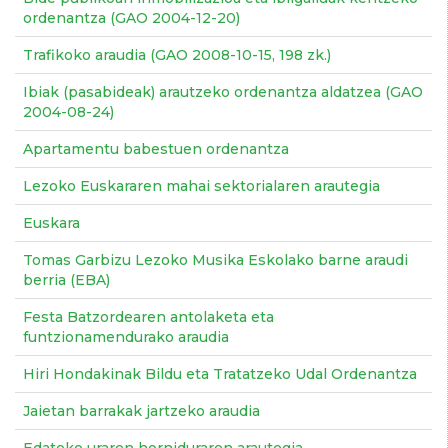
ordenantza (GAO 2004-12-20)
Trafikoko araudia (GAO 2008-10-15, 198 zk.)
Ibiak (pasabideak) arautzeko ordenantza aldatzea (GAO
2004-08-24)
Apartamentu babestuen ordenantza
Lezoko Euskararen mahai sektorialaren arautegia
Euskara
Tomas Garbizu Lezoko Musika Eskolako barne araudi
berria (EBA)
Festa Batzordearen antolaketa eta
funtzionamendurako araudia
Hiri Hondakinak Bildu eta Tratatzeko Udal Ordenantza
Jaietan barrakak jartzeko araudia