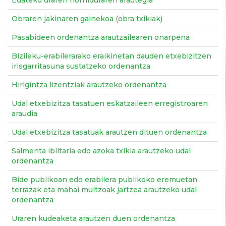
Edateko uraren horniduraren arautegia
Obraren jakinaren gainekoa (obra txikiak)
Pasabideen ordenantza arautzailearen onarpena
Bizileku-erabilerarako eraikinetan dauden etxebizitzen
irisgarritasuna sustatzeko ordenantza
Hirigintza lizentziak arautzeko ordenantza
Udal etxebizitza tasatuen eskatzaileen erregistroaren
araudia
Udal etxebizitza tasatuak arautzen dituen ordenantza
Salmenta ibiltaria edo azoka txikia arautzeko udal
ordenantza
Bide publikoan edo erabilera publikoko eremuetan
terrazak eta mahai multzoak jartzea arautzeko udal
ordenantza
Uraren kudeaketa arautzen duen ordenantza