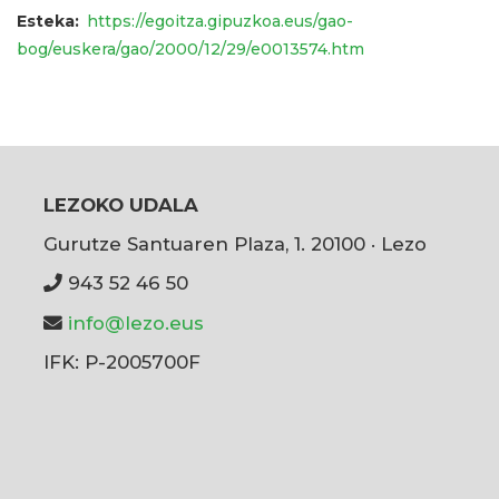
Esteka
https://egoitza.gipuzkoa.eus/gao-
bog/euskera/gao/2000/12/29/e0013574.htm
LEZOKO UDALA
Gurutze Santuaren Plaza, 1. 20100 · Lezo
943 52 46 50
info@lezo.eus
IFK: P-2005700F
User