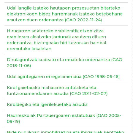
Udal langile izateko hautapen prozesuetan bitarteko
elektronikoen bidez harremanak izateko betebeharra
arautzen duen ordenantza (GAO 2022-11-24)
Hirugarren sektoreko erabileratik etxebizitza
erabilerara aldatzeko jardunak arautzen dituen
ordenantza, bizitegirako hiri lurzoruko hainbat
eremutako lokaletan
Dirulaguntzak kudeatu eta emateko ordenantza (GAO
2018-11-06)
Udal agiritegiaren erregelamendua (GAO 1998-06-16)
Kirol gaietarako mahaiaren antolaketa eta
funtzionamenduaren araudia (GAO 2011-02-07)
Kiroldegiko eta igerilekuetako araudia
Haurreskolak Partzuergoaren estatutuak (GAO 2005-
09-19)
Bide publikoan inmobilizazioa eta ibilgailuak kentzeko