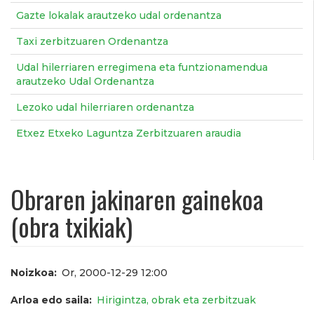
Gazte lokalak arautzeko udal ordenantza
Taxi zerbitzuaren Ordenantza
Udal hilerriaren erregimena eta funtzionamendua
arautzeko Udal Ordenantza
Lezoko udal hilerriaren ordenantza
Etxez Etxeko Laguntza Zerbitzuaren araudia
Obraren jakinaren gainekoa
(obra txikiak)
Noizkoa
Or, 2000-12-29 12:00
Arloa edo saila
Hirigintza, obrak eta zerbitzuak