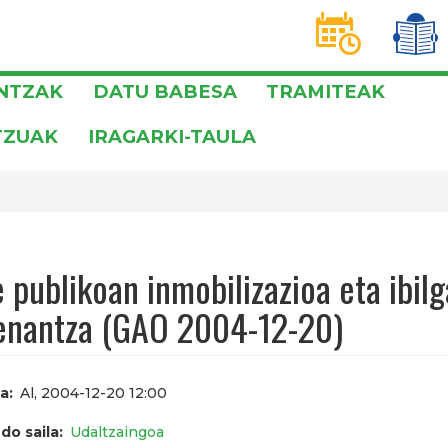
D
T
INTZAK
DATU BABESA
TRAMITEAK
TZUAK
IRAGARKI-TAULA
 publikoan inmobilizazioa eta ibil
enantza (GAO 2004-12-20)
a
Al, 2004-12-20 12:00
do saila
Udaltzaingoa