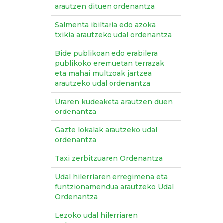
arautzen dituen ordenantza
Salmenta ibiltaria edo azoka
txikia arautzeko udal ordenantza
Bide publikoan edo erabilera
publikoko eremuetan terrazak
eta mahai multzoak jartzea
arautzeko udal ordenantza
Uraren kudeaketa arautzen duen
ordenantza
Gazte lokalak arautzeko udal
ordenantza
Taxi zerbitzuaren Ordenantza
Udal hilerriaren erregimena eta
funtzionamendua arautzeko Udal
Ordenantza
Lezoko udal hilerriaren