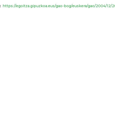
https://egoitza.gipuzkoa.eus/gao-bog/euskera/gao/2004/12/