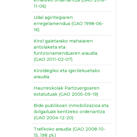
emateko ordenantza (GAO 2018-
11-06)
Udal agiritegiaren
erregelamendua (GAO 1998-06-
16)
Kirol gaietarako mahaiaren
antolaketa eta
funtzionamenduaren araudia
(GAO 2011-02-07)
Kiroldegiko eta igerilekuetako
araudia
Haurreskolak Partzuergoaren
estatutuak (GAO 2005-09-19)
Bide publikoan inmobilizazioa eta
ibilgailuak kentzeko ordenantza
(GAO 2004-12-20)
Trafikoko araudia (GAO 2008-10-
15, 198 zk.)