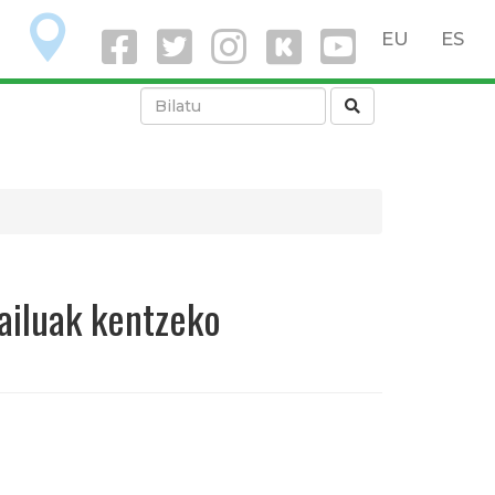
O
EU
ES
gailuak kentzeko