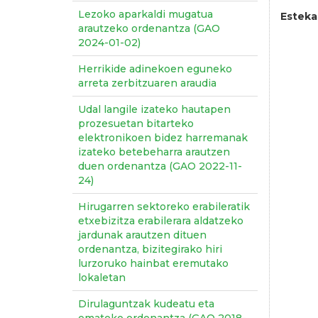
Lezoko aparkaldi mugatua
Esteka
arautzeko ordenantza (GAO
2024-01-02)
Herrikide adinekoen eguneko
arreta zerbitzuaren araudia
Udal langile izateko hautapen
prozesuetan bitarteko
elektronikoen bidez harremanak
izateko betebeharra arautzen
duen ordenantza (GAO 2022-11-
24)
Hirugarren sektoreko erabileratik
etxebizitza erabilerara aldatzeko
jardunak arautzen dituen
ordenantza, bizitegirako hiri
lurzoruko hainbat eremutako
lokaletan
Dirulaguntzak kudeatu eta