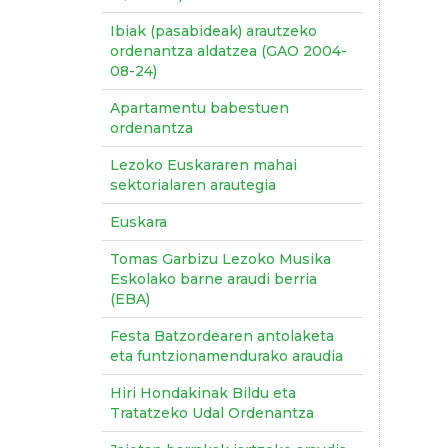
Ibiak (pasabideak) arautzeko
ordenantza aldatzea (GAO 2004-
08-24)
Apartamentu babestuen
ordenantza
Lezoko Euskararen mahai
sektorialaren arautegia
Euskara
Tomas Garbizu Lezoko Musika
Eskolako barne araudi berria
(EBA)
Festa Batzordearen antolaketa
eta funtzionamendurako araudia
Hiri Hondakinak Bildu eta
Tratatzeko Udal Ordenantza