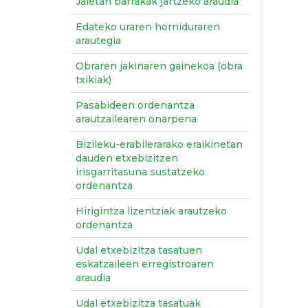
Jaietan barrakak jartzeko araudia
Edateko uraren horniduraren
arautegia
Obraren jakinaren gainekoa (obra
txikiak)
Pasabideen ordenantza
arautzailearen onarpena
Bizileku-erabilerarako eraikinetan
dauden etxebizitzen
irisgarritasuna sustatzeko
ordenantza
Hirigintza lizentziak arautzeko
ordenantza
Udal etxebizitza tasatuen
eskatzaileen erregistroaren
araudia
Udal etxebizitza tasatuak