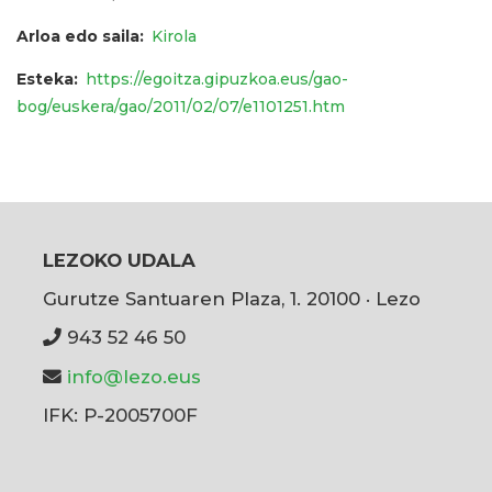
Arloa edo saila
Kirola
Esteka
https://egoitza.gipuzkoa.eus/gao-
bog/euskera/gao/2011/02/07/e1101251.htm
LEZOKO UDALA
Gurutze Santuaren Plaza, 1. 20100 · Lezo
943 52 46 50
info@lezo.eus
IFK: P-2005700F