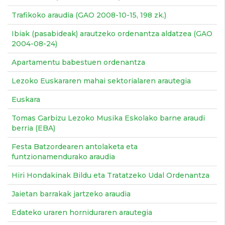
Trafikoko araudia (GAO 2008-10-15, 198 zk.)
Ibiak (pasabideak) arautzeko ordenantza aldatzea (GAO
2004-08-24)
Apartamentu babestuen ordenantza
Lezoko Euskararen mahai sektorialaren arautegia
Euskara
Tomas Garbizu Lezoko Musika Eskolako barne araudi
berria (EBA)
Festa Batzordearen antolaketa eta
funtzionamendurako araudia
Hiri Hondakinak Bildu eta Tratatzeko Udal Ordenantza
Jaietan barrakak jartzeko araudia
Edateko uraren horniduraren arautegia