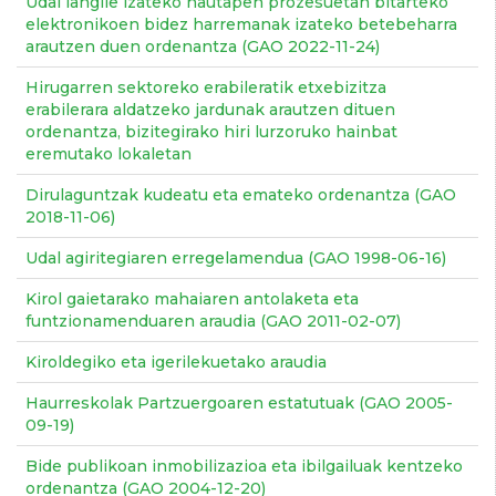
Udal langile izateko hautapen prozesuetan bitarteko
elektronikoen bidez harremanak izateko betebeharra
arautzen duen ordenantza (GAO 2022-11-24)
Hirugarren sektoreko erabileratik etxebizitza
erabilerara aldatzeko jardunak arautzen dituen
ordenantza, bizitegirako hiri lurzoruko hainbat
eremutako lokaletan
Dirulaguntzak kudeatu eta emateko ordenantza (GAO
2018-11-06)
Udal agiritegiaren erregelamendua (GAO 1998-06-16)
Kirol gaietarako mahaiaren antolaketa eta
funtzionamenduaren araudia (GAO 2011-02-07)
Kiroldegiko eta igerilekuetako araudia
Haurreskolak Partzuergoaren estatutuak (GAO 2005-
09-19)
Bide publikoan inmobilizazioa eta ibilgailuak kentzeko
ordenantza (GAO 2004-12-20)