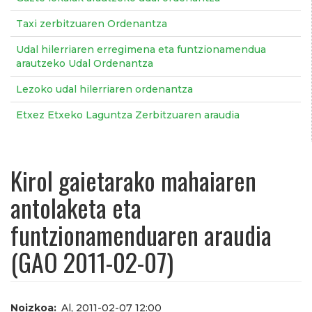
Taxi zerbitzuaren Ordenantza
Udal hilerriaren erregimena eta funtzionamendua
arautzeko Udal Ordenantza
Lezoko udal hilerriaren ordenantza
Etxez Etxeko Laguntza Zerbitzuaren araudia
Kirol gaietarako mahaiaren
antolaketa eta
funtzionamenduaren araudia
(GAO 2011-02-07)
Noizkoa
Al, 2011-02-07 12:00