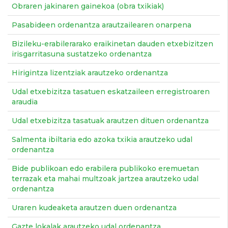
Obraren jakinaren gainekoa (obra txikiak)
Pasabideen ordenantza arautzailearen onarpena
Bizileku-erabilerarako eraikinetan dauden etxebizitzen
irisgarritasuna sustatzeko ordenantza
Hirigintza lizentziak arautzeko ordenantza
Udal etxebizitza tasatuen eskatzaileen erregistroaren
araudia
Udal etxebizitza tasatuak arautzen dituen ordenantza
Salmenta ibiltaria edo azoka txikia arautzeko udal
ordenantza
Bide publikoan edo erabilera publikoko eremuetan
terrazak eta mahai multzoak jartzea arautzeko udal
ordenantza
Uraren kudeaketa arautzen duen ordenantza
Gazte lokalak arautzeko udal ordenantza