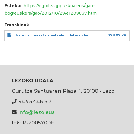
Esteka
https://egoitza.gipuzkoa.eus/gao-
bog/euskera/gao/2012/10/29/e1209837.htm
Eranskinak
Uraren kudeaketa arautzeko udal araudia
378.07 KB
LEZOKO UDALA
Gurutze Santuaren Plaza, 1. 20100 · Lezo
943 52 46 50
info@lezo.eus
IFK: P-2005700F