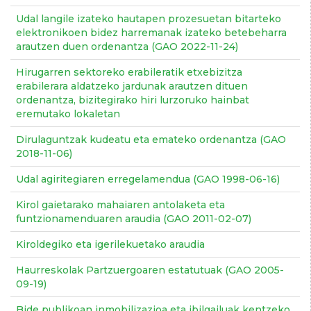
Udal langile izateko hautapen prozesuetan bitarteko
elektronikoen bidez harremanak izateko betebeharra
arautzen duen ordenantza (GAO 2022-11-24)
Hirugarren sektoreko erabileratik etxebizitza
erabilerara aldatzeko jardunak arautzen dituen
ordenantza, bizitegirako hiri lurzoruko hainbat
eremutako lokaletan
Dirulaguntzak kudeatu eta emateko ordenantza (GAO
2018-11-06)
Udal agiritegiaren erregelamendua (GAO 1998-06-16)
Kirol gaietarako mahaiaren antolaketa eta
funtzionamenduaren araudia (GAO 2011-02-07)
Kiroldegiko eta igerilekuetako araudia
Haurreskolak Partzuergoaren estatutuak (GAO 2005-
09-19)
Bide publikoan inmobilizazioa eta ibilgailuak kentzeko