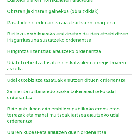
Edateko uraren horniduraren arautegia
Obraren jakinaren gainekoa (obra txikiak)
Pasabideen ordenantza arautzailearen onarpena
Bizileku-erabilerarako eraikinetan dauden etxebizitzen
irisgarritasuna sustatzeko ordenantza
Hirigintza lizentziak arautzeko ordenantza
Udal etxebizitza tasatuen eskatzaileen erregistroaren
araudia
Udal etxebizitza tasatuak arautzen dituen ordenantza
Salmenta ibiltaria edo azoka txikia arautzeko udal
ordenantza
Bide publikoan edo erabilera publikoko eremuetan
terrazak eta mahai multzoak jartzea arautzeko udal
ordenantza
Uraren kudeaketa arautzen duen ordenantza