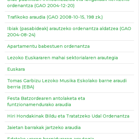
ordenantza (GAO 2004-12-20)
Trafikoko araudia (GAO 2008-10-15, 198 zk.)
Ibiak (pasabideak) arautzeko ordenantza aldatzea (GAO
2004-08-24)
Apartamentu babestuen ordenantza
Lezoko Euskararen mahai sektorialaren arautegia
Euskara
Tomas Garbizu Lezoko Musika Eskolako barne araudi
berria (EBA)
Festa Batzordearen antolaketa eta
funtzionamendurako araudia
Hiri Hondakinak Bildu eta Tratatzeko Udal Ordenantza
Jaietan barrakak jartzeko araudia