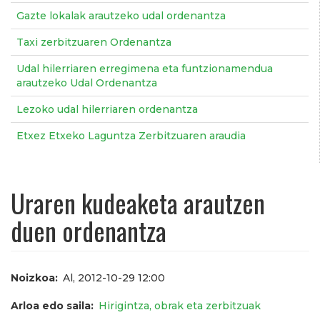
Gazte lokalak arautzeko udal ordenantza
Taxi zerbitzuaren Ordenantza
Udal hilerriaren erregimena eta funtzionamendua
arautzeko Udal Ordenantza
Lezoko udal hilerriaren ordenantza
Etxez Etxeko Laguntza Zerbitzuaren araudia
Uraren kudeaketa arautzen
duen ordenantza
Noizkoa
Al, 2012-10-29 12:00
Arloa edo saila
Hirigintza, obrak eta zerbitzuak