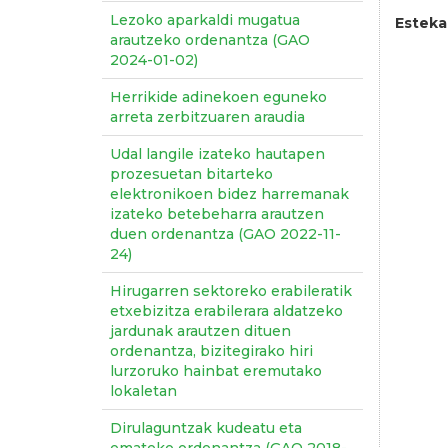
Lezoko aparkaldi mugatua
Esteka
arautzeko ordenantza (GAO
2024-01-02)
Herrikide adinekoen eguneko
arreta zerbitzuaren araudia
Udal langile izateko hautapen
prozesuetan bitarteko
elektronikoen bidez harremanak
izateko betebeharra arautzen
duen ordenantza (GAO 2022-11-
24)
Hirugarren sektoreko erabileratik
etxebizitza erabilerara aldatzeko
jardunak arautzen dituen
ordenantza, bizitegirako hiri
lurzoruko hainbat eremutako
lokaletan
Dirulaguntzak kudeatu eta