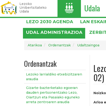
Lezoko
Udala
I
Unibertsitateko
Udala
Skip
LEZO 2030 AGENDA
LAN ESKA
to
main
UDAL ADMINISTRAZIOA
ZERBI
content
Atarikoa
Ordenantzak
Udaltzaingoa
Ordenantzak
Lez
02)
Lezoko larrialdiko etxebizitzaren
araudia
Gizarte-bazterketako egoeran
dauden pertsonentzako Lezo,
Noizko
Oiartzun eta Pasaiako eguneko
arreta zentroaren araudia
Arloa e