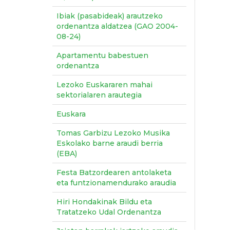
Ibiak (pasabideak) arautzeko
ordenantza aldatzea (GAO 2004-
08-24)
Apartamentu babestuen
ordenantza
Lezoko Euskararen mahai
sektorialaren arautegia
Euskara
Tomas Garbizu Lezoko Musika
Eskolako barne araudi berria
(EBA)
Festa Batzordearen antolaketa
eta funtzionamendurako araudia
Hiri Hondakinak Bildu eta
Tratatzeko Udal Ordenantza