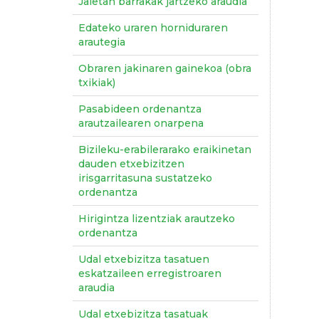
Jaietan barrakak jartzeko araudia
Edateko uraren horniduraren
arautegia
Obraren jakinaren gainekoa (obra
txikiak)
Pasabideen ordenantza
arautzailearen onarpena
Bizileku-erabilerarako eraikinetan
dauden etxebizitzen
irisgarritasuna sustatzeko
ordenantza
Hirigintza lizentziak arautzeko
ordenantza
Udal etxebizitza tasatuen
eskatzaileen erregistroaren
araudia
Udal etxebizitza tasatuak