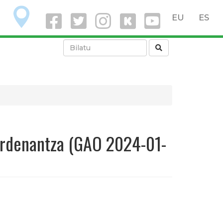
O
EU
ES
ordenantza (GAO 2024-01-