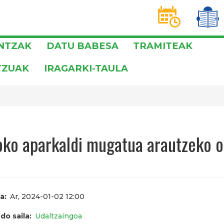
D
T
INTZAK
DATU BABESA
TRAMITEAK
TZUAK
IRAGARKI-TAULA
oko aparkaldi mugatua arautzeko 
a
Ar, 2024-01-02 12:00
do saila
Udaltzaingoa