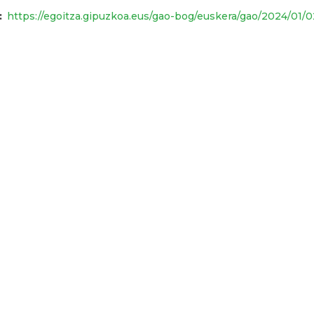
https://egoitza.gipuzkoa.eus/gao-bog/euskera/gao/2024/01