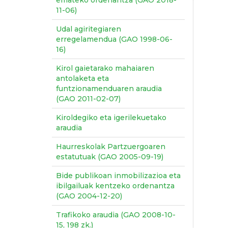
emateko ordenantza (GAO 2018-
11-06)
Udal agiritegiaren
erregelamendua (GAO 1998-06-
16)
Kirol gaietarako mahaiaren
antolaketa eta
funtzionamenduaren araudia
(GAO 2011-02-07)
Kiroldegiko eta igerilekuetako
araudia
Haurreskolak Partzuergoaren
estatutuak (GAO 2005-09-19)
Bide publikoan inmobilizazioa eta
ibilgailuak kentzeko ordenantza
(GAO 2004-12-20)
Trafikoko araudia (GAO 2008-10-
15, 198 zk.)