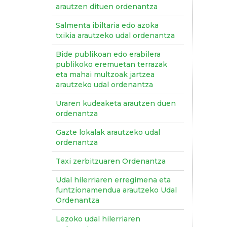
arautzen dituen ordenantza
Salmenta ibiltaria edo azoka
txikia arautzeko udal ordenantza
Bide publikoan edo erabilera
publikoko eremuetan terrazak
eta mahai multzoak jartzea
arautzeko udal ordenantza
Uraren kudeaketa arautzen duen
ordenantza
Gazte lokalak arautzeko udal
ordenantza
Taxi zerbitzuaren Ordenantza
Udal hilerriaren erregimena eta
funtzionamendua arautzeko Udal
Ordenantza
Lezoko udal hilerriaren